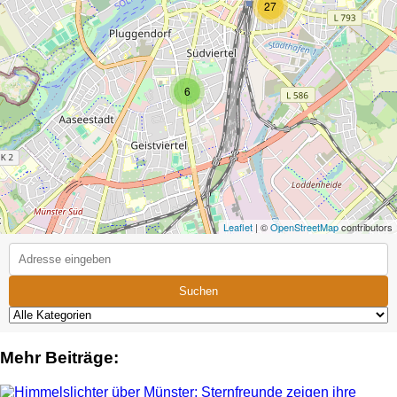
27
6
Leaflet
| ©
OpenStreetMap
contributors
Suchen
Mehr Beiträge: