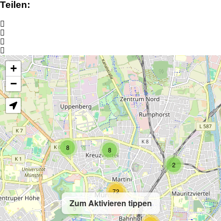
Teilen:
+
−
8
8
2
72
Zum Aktivieren tippen
5