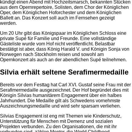
kündigt einen Abend mit Hochzeitsmarsch, bekannten Stücken
aus dem Opernrepertoire, Solisten, dem Chor der Königlichen
Oper, dem Königlichen Hoforchester und dem Königlichen
Ballett an. Das Konzert soll auch im Fernsehen gezeigt
werden.
Um 20 Uhr gibt das Königspaar im Königlichen Schloss eine
private Supé für Familie und Freunde. Eine vollständige
Gästeliste wurde vom Hof nicht veröffentlicht. Belastbar
bestätigt ist aber, dass König Harald V. und Königin Sonja von
Norwegen nach Stockholm reisen und sowohl am
Opernkonzert als auch an der abendlichen Supé teilnehmen.
Silvia erhält seltene Serafimermedaille
Bereits vor dem Festtag hat Carl XVI. Gustaf seine Frau mit der
Serafimermedaille ausgezeichnet. Der Hof begründet dies mit
Königin Silvias humanitärem Engagement über ein halbes
Jahrhundert. Die Medaille gilt als Schwedens vornehmste
Auszeichnungsmedaille und wird sehr sparsam verliehen.
Silvias Engagement ist eng mit Themen wie Kinderschutz,
Unterstützung für Menschen mit Demenz und sozialen
Projekten verbunden. Zu den Organisationen, die mit ihr
verbunden sind, zählen Mentor, die World Childhood