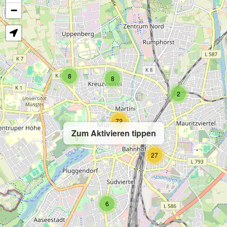
−
8
8
2
72
Zum Aktivieren tippen
5
27
6