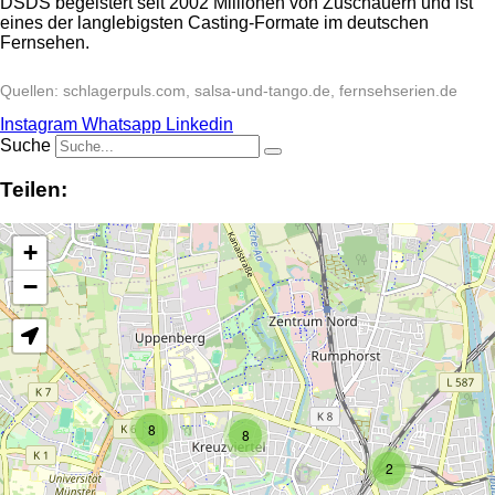
DSDS begeistert seit 2002 Millionen von Zuschauern und ist
eines der langlebigsten Casting-Formate im deutschen
Fernsehen.
Quellen: schlagerpuls.com, salsa-und-tango.de, fernsehserien.de
Instagram
Whatsapp
Linkedin
Suche
Teilen:
+
−
8
8
2