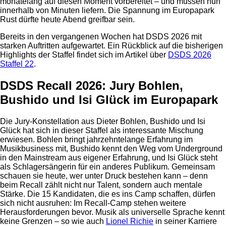
monatelang auf diesen Moment vorbereitet – und müssen nun
innerhalb von Minuten liefern. Die Spannung im Europapark
Rust dürfte heute Abend greifbar sein.
Bereits in den vergangenen Wochen hat DSDS 2026 mit
starken Auftritten aufgewartet. Ein Rückblick auf die bisherigen
Highlights der Staffel findet sich im Artikel über
DSDS 2026
Staffel 22
.
DSDS Recall 2026: Jury Bohlen,
Bushido und Isi Glück im Europapark
Die Jury-Konstellation aus Dieter Bohlen, Bushido und Isi
Glück hat sich in dieser Staffel als interessante Mischung
erwiesen. Bohlen bringt jahrzehntelange Erfahrung im
Musikbusiness mit, Bushido kennt den Weg vom Underground
in den Mainstream aus eigener Erfahrung, und Isi Glück steht
als Schlagersängerin für ein anderes Publikum. Gemeinsam
schauen sie heute, wer unter Druck bestehen kann – denn
beim Recall zählt nicht nur Talent, sondern auch mentale
Stärke. Die 15 Kandidaten, die es ins Camp schaffen, dürfen
sich nicht ausruhen: Im Recall-Camp stehen weitere
Herausforderungen bevor. Musik als universelle Sprache kennt
keine Grenzen – so wie auch
Lionel Richie
in seiner Karriere