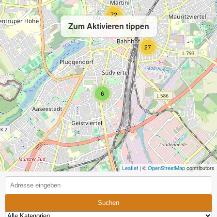
72
Zum Aktivieren tippen
5
27
6
Leaflet
| ©
OpenStreetMap
contributors
Suchen