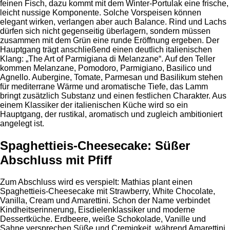
feinen Fisch, dazu kommt mit dem Winter-Portulak eine frische,
leicht nussige Komponente. Solche Vorspeisen können
elegant wirken, verlangen aber auch Balance. Rind und Lachs
dürfen sich nicht gegenseitig überlagern, sondern müssen
zusammen mit dem Grün eine runde Eröffnung ergeben. Der
Hauptgang trägt anschließend einen deutlich italienischen
Klang: „The Art of Parmigiana di Melanzane“. Auf den Teller
kommen Melanzane, Pomodoro, Parmigiano, Basilico und
Agnello. Aubergine, Tomate, Parmesan und Basilikum stehen
für mediterrane Wärme und aromatische Tiefe, das Lamm
bringt zusätzlich Substanz und einen festlichen Charakter. Aus
einem Klassiker der italienischen Küche wird so ein
Hauptgang, der rustikal, aromatisch und zugleich ambitioniert
angelegt ist.
Spaghettieis-Cheesecake: Süßer
Abschluss mit Pfiff
Zum Abschluss wird es verspielt: Mathias plant einen
Spaghettieis-Cheesecake mit Strawberry, White Chocolate,
Vanilla, Cream und Amarettini. Schon der Name verbindet
Kindheitserinnerung, Eisdielenklassiker und moderne
Dessertküche. Erdbeere, weiße Schokolade, Vanille und
Sahne versprechen Süße und Cremigkeit, während Amarettini