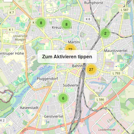
8
8
2
72
Zum Aktivieren tippen
5
27
6