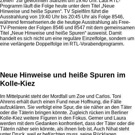
Zeiten“ zur gewohnten Startzeit um 19:40 Uhr. Laut RTL-
Programm läuft die Folge heute unter dem Titel „Neue
Hinweise und heiße Spuren“. TV Spielfilm führt die
Ausstrahlung von 19:40 Uhr bis 20:45 Uhr als Folge 8546,
während fernsehserien.de die heutige Ausstrahlung als Free-
TV-Premiere der Folgen 8546 und 8547 mit dem gemeinsamen
Titel „Neue Hinweise und heiße Spuren“ ausweist. Damit
handelt es sich nicht um eine reguläre Einzelfolge, sondern um
eine verlängerte Doppelfolge im RTL-Vorabendprogramm.
Anzeige
Neue Hinweise und heiße Spuren im
Kolle-Kiez
Im Mittelpunkt steht der Mordfall um Zoe und Carlos. Toni
Ahrens erhält durch einen Fund neue Hoffnung, die Fälle
aufzuklären. Sie verfolgt eine Spur, die sie näher an den Täter
oder die Täterin bringen könnte. Zugleich rücken im Berliner
Kolle-Kiez weitere Figuren in den Fokus. Gerner und Laura
werden mit dem Gedanken konfrontiert, dass der Täter oder die
Täterin näher sein könnte, als ihnen lieb ist. Auch Nihat steht
unter Druck, weil er befürchten muss, seine Rücklagen