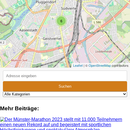
6
Leaflet
| ©
OpenStreetMap
contributors
Suchen
Mehr Beiträge: