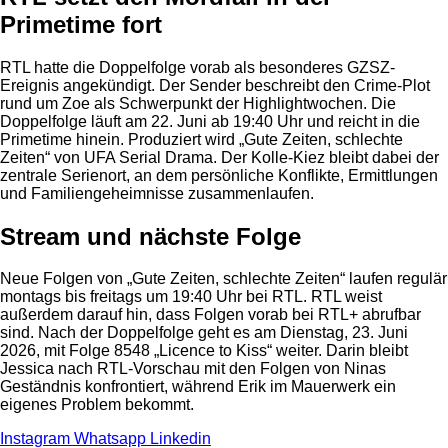
Primetime fort
RTL hatte die Doppelfolge vorab als besonderes GZSZ-
Ereignis angekündigt. Der Sender beschreibt den Crime-Plot
rund um Zoe als Schwerpunkt der Highlightwochen. Die
Doppelfolge läuft am 22. Juni ab 19:40 Uhr und reicht in die
Primetime hinein. Produziert wird „Gute Zeiten, schlechte
Zeiten“ von UFA Serial Drama. Der Kolle-Kiez bleibt dabei der
zentrale Serienort, an dem persönliche Konflikte, Ermittlungen
und Familiengeheimnisse zusammenlaufen.
Stream und nächste Folge
Neue Folgen von „Gute Zeiten, schlechte Zeiten“ laufen regulär
montags bis freitags um 19:40 Uhr bei RTL. RTL weist
außerdem darauf hin, dass Folgen vorab bei RTL+ abrufbar
sind. Nach der Doppelfolge geht es am Dienstag, 23. Juni
2026, mit Folge 8548 „Licence to Kiss“ weiter. Darin bleibt
Jessica nach RTL-Vorschau mit den Folgen von Ninas
Geständnis konfrontiert, während Erik im Mauerwerk ein
eigenes Problem bekommt.
Instagram
Whatsapp
Linkedin