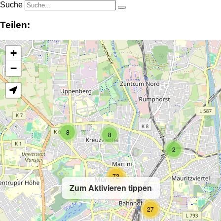
Suche
Teilen:
+
−
8
8
2
72
Zum Aktivieren tippen
5
27