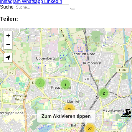
Instagram
Whatsapp
Linkedin
Suche
Teilen:
+
−
8
8
2
72
Zum Aktivieren tippen
5
27