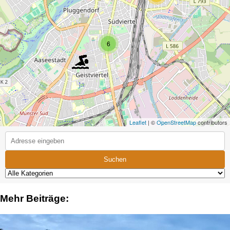
6
Leaflet
| ©
OpenStreetMap
contributors
Suchen
Mehr Beiträge: