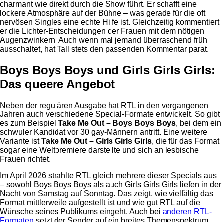
charmant wie direkt durch die Show führt. Er schafft eine
lockere Atmosphäre auf der Bühne – was gerade für die oft
nervösen Singles eine echte Hilfe ist. Gleichzeitig kommentiert
er die Lichter-Entscheidungen der Frauen mit dem nötigen
Augenzwinkern. Auch wenn mal jemand überraschend früh
ausschaltet, hat Tall stets den passenden Kommentar parat.
Boys Boys Boys und Girls Girls Girls:
Das queere Angebot
Neben der regulären Ausgabe hat RTL in den vergangenen
Jahren auch verschiedene Special-Formate entwickelt. So gibt
es zum Beispiel
Take Me Out – Boys Boys Boys
, bei dem ein
schwuler Kandidat vor 30 gay-Männern antritt. Eine weitere
Variante ist
Take Me Out – Girls Girls Girls
, die für das Format
sogar eine Weltpremiere darstellte und sich an lesbische
Frauen richtet.
Im April 2026 strahlte RTL gleich mehrere dieser Specials aus
– sowohl Boys Boys Boys als auch Girls Girls Girls liefen in der
Nacht von Samstag auf Sonntag. Das zeigt, wie vielfältig das
Format mittlerweile aufgestellt ist und wie gut RTL auf die
Wünsche seines Publikums eingeht. Auch bei
anderen RTL-
Formaten
setzt der Sender auf ein breites Themenspektrum.