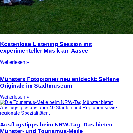
Kostenlose Listening Session mit
experimenteller Musik am Aasee
Weiterlesen »
Münsters Fotopionier neu entdeckt: Seltene
Originale im Stadtmuseum
Weiterlesen »
Ausflugstipps beim NRW-Tag: Das bieten
Münster- und Tourismus-Meile