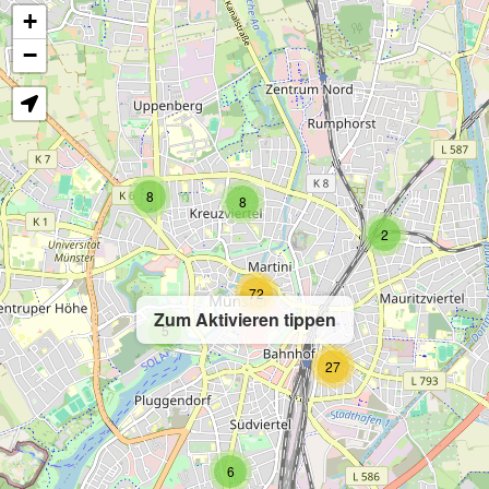
+
−
8
8
2
72
Zum Aktivieren tippen
5
27
6