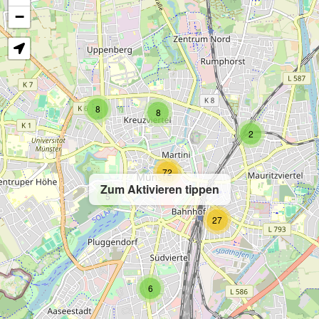
−
8
8
2
72
Zum Aktivieren tippen
5
27
6