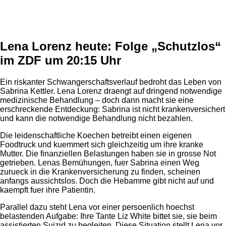
Anzeige
Lena Lorenz heute: Folge „Schutzlos“
im ZDF um 20:15 Uhr
Ein riskanter Schwangerschaftsverlauf bedroht das Leben von
Sabrina Kettler. Lena Lorenz draengt auf dringend notwendige
medizinische Behandlung – doch dann macht sie eine
erschreckende Entdeckung: Sabrina ist nicht krankenversichert
und kann die notwendige Behandlung nicht bezahlen.
Die leidenschaftliche Koechen betreibt einen eigenen
Foodtruck und kuemmert sich gleichzeitig um ihre kranke
Mutter. Die finanziellen Belastungen haben sie in grosse Not
getrieben. Lenas Bemühungen, fuer Sabrina einen Weg
zurueck in die Krankenversicherung zu finden, scheinen
anfangs aussichtslos. Doch die Hebamme gibt nicht auf und
kaempft fuer ihre Patientin.
Parallel dazu steht Lena vor einer persoenlich hoechst
belastenden Aufgabe: Ihre Tante Liz White bittet sie, sie beim
assistierten Suizid zu begleiten. Diese Situation stellt Lena vor