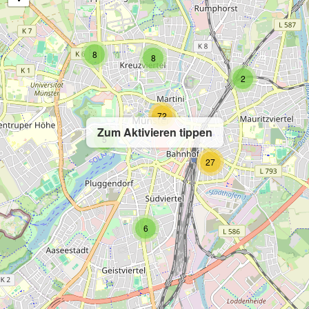
8
8
2
72
Zum Aktivieren tippen
5
27
6