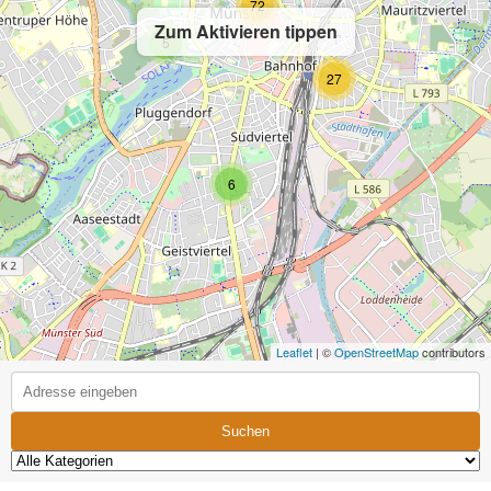
72
Zum Aktivieren tippen
5
27
6
Leaflet
| ©
OpenStreetMap
contributors
Suchen