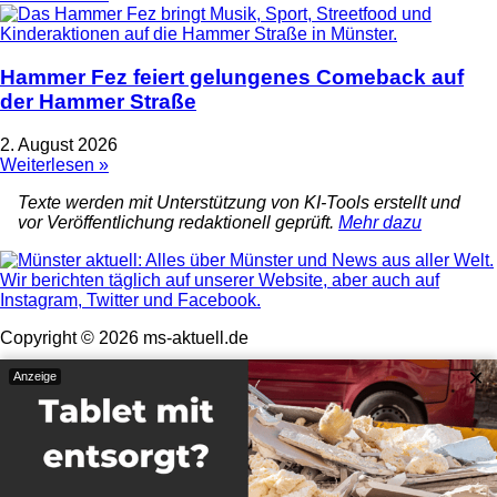
Hammer Fez feiert gelungenes Comeback auf
der Hammer Straße
2. August 2026
Weiterlesen »
Texte werden mit Unterstützung von KI-Tools erstellt und
vor Veröffentlichung redaktionell geprüft.
Mehr dazu
Copyright © 2026 ms-aktuell.de
×
Impressum & Datenschutz
Anzeige
Mitgliedschaft kündigen
Widerruf
AGB
Kontakt