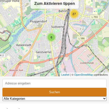
Zum Aktivieren tippen
5
27
6
Leaflet
| ©
OpenStreetMap
contributors
Suchen