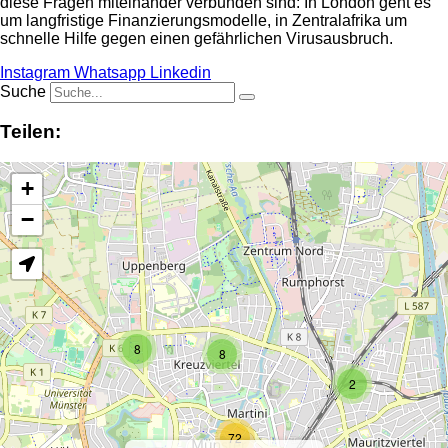
diese Fragen miteinander verbunden sind: In London geht es
um langfristige Finanzierungsmodelle, in Zentralafrika um
schnelle Hilfe gegen einen gefährlichen Virusausbruch.
Instagram
Whatsapp
Linkedin
Suche
Teilen:
+
−
8
8
2
72