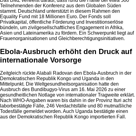
Das BMZ verweist darauf, dass rund die Hälfte der etwa 500
Teilnehmenden der Konferenz aus dem Globalen Süden
stammt. Deutschland unterstützt in diesem Rahmen den
Equality Fund mit 18 Millionen Euro. Der Fonds soll
Privatkapital, öffentliche Förderung und Investitionserlöse
bündeln, um zivilgesellschaftliches Engagement in Afrika,
Asien und Lateinamerika zu fördern. Ein Schwerpunkt liegt auf
Frauenorganisationen und Gleichberechtigungsinitiativen.
Ebola-Ausbruch erhöht den Druck auf
internationale Vorsorge
Zeitgleich rückte Alabali Radovan den Ebola-Ausbruch in der
Demokratischen Republik Kongo und Uganda in den
Mittelpunkt. Die Weltgesundheitsorganisation hatte den
Ausbruch des Bundibugyo-Virus am 16. Mai 2026 zu einer
gesundheitlichen Notlage von internationaler Tragweite erklärt.
Nach WHO-Angaben waren bis dahin in der Provinz Ituri acht
laborbestätigte Fälle, 246 Verdachtsfälle und 80 mutmaßliche
Todesfälle gemeldet worden. Auch Uganda bestätigte einen
aus der Demokratischen Republik Kongo importierten Fall.
Anzeige