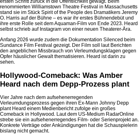
ersten Schritt zurück in die Öffentlichkeit gewagt. Beim
renommierten Williamstown Theatre Festival in Massachusetts
stand sie im Stück Spirit of the People des Dramatikers Jeremy
O. Harris auf der Bühne – es war ihr erstes Bühnendebüt und
ihre erste Rolle seit dem Aquaman-Film von Ende 2023. Heard
selbst schrieb auf Instagram von einer neuen Theaterer-Ära.
Anfang 2026 wurde zudem die Dokumentation Silenced beim
Sundance Film Festival gezeigt. Der Film soll laut Berichten
den angeblichen Missbrauch von Verleumdungsklagen gegen
Opfer häuslicher Gewalt thematisieren. Heard ist darin zu
sehen.
Hollywood-Comeback: Was Amber
Heard nach dem Depp-Prozess plant
Vier Jahre nach dem aufsehenerregenden
Verleumdungsprozess gegen ihren Ex-Mann Johnny Depp
plant Heard einem Medienbericht zufolge ein großes
Comeback in Hollywood. Laut dem US-Medium RadarOnline
strebe sie ein aufsehenerregendes Film- oder Serienprojekt an.
Konkrete Verträge oder Ankündigungen hat die Schauspielerin
bislang nicht gemacht.