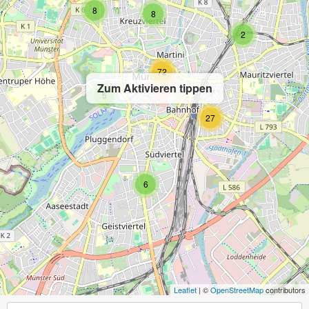
8
8
2
72
Zum Aktivieren tippen
5
27
6
Leaflet
| ©
OpenStreetMap
contributors