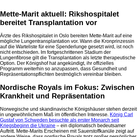
Mette-Marit aktuell: Rikshospitalet
bereitet Transplantation vor
Ärzte des Rikshospitalet in Oslo bereiten Mette-Marit auf eine
mögliche Lungentransplantation vor. Wann die Kronprinzessin
auf die Warteliste für eine Spenderlunge gesetzt wird, ist noch
nicht entschieden. Im fortgeschrittenen Stadium der
Lungenfibrose gilt die Transplantation als letzte therapeutische
Option. Der Königshof hat angekündigt, ihr offizielles
Programm weiterhin so anzupassen, dass Gesundheit und
Repräsentationspflichten bestmöglich vereinbar bleiben.
Nordische Royals im Fokus: Zwischen
Krankheit und Repräsentation
Norwegische und skandinavische Königshäuser stehen derzeit
in ungewöhnlichem Maß im öffentlichen Interesse.
König Carl
Gustaf von Schweden besuchte als erster Monarch seit
Kriegsbeginn die Ukraine
– ein diplomatisch bedeutsamer
Auftritt. Mette-Marits Erscheinen mit Sauerstoffkanüle zeigt auf
andere Weise, dass nordische Royals trotz großer persönlicher