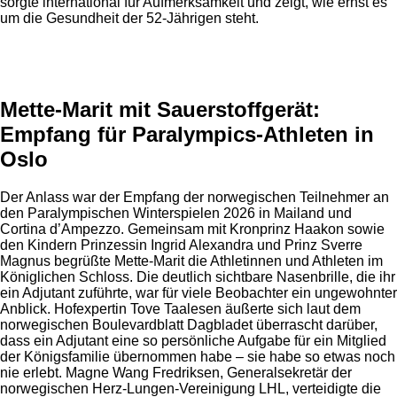
sorgte international für Aufmerksamkeit und zeigt, wie ernst es
um die Gesundheit der 52-Jährigen steht.
Anzeige
Mette-Marit mit Sauerstoffgerät:
Empfang für Paralympics-Athleten in
Oslo
Der Anlass war der Empfang der norwegischen Teilnehmer an
den Paralympischen Winterspielen 2026 in Mailand und
Cortina d’Ampezzo. Gemeinsam mit Kronprinz Haakon sowie
den Kindern Prinzessin Ingrid Alexandra und Prinz Sverre
Magnus begrüßte Mette-Marit die Athletinnen und Athleten im
Königlichen Schloss. Die deutlich sichtbare Nasenbrille, die ihr
ein Adjutant zuführte, war für viele Beobachter ein ungewohnter
Anblick. Hofexpertin Tove Taalesen äußerte sich laut dem
norwegischen Boulevardblatt Dagbladet überrascht darüber,
dass ein Adjutant eine so persönliche Aufgabe für ein Mitglied
der Königsfamilie übernommen habe – sie habe so etwas noch
nie erlebt. Magne Wang Fredriksen, Generalsekretär der
norwegischen Herz-Lungen-Vereinigung LHL, verteidigte die