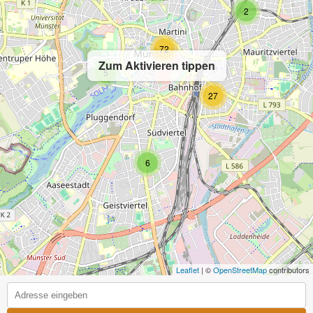
2
72
Zum Aktivieren tippen
5
27
6
Leaflet
| ©
OpenStreetMap
contributors