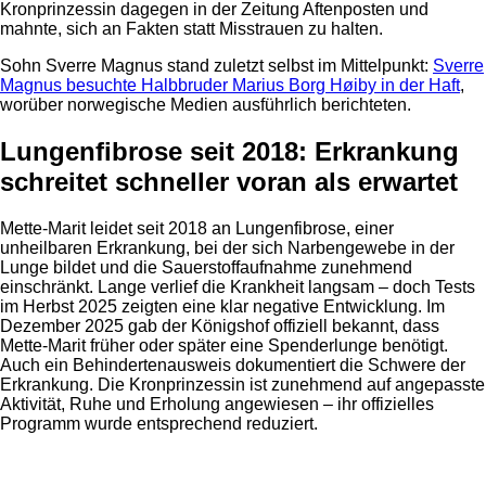
Kronprinzessin dagegen in der Zeitung Aftenposten und
mahnte, sich an Fakten statt Misstrauen zu halten.
Sohn Sverre Magnus stand zuletzt selbst im Mittelpunkt:
Sverre
Magnus besuchte Halbbruder Marius Borg Høiby in der Haft
,
worüber norwegische Medien ausführlich berichteten.
Lungenfibrose seit 2018: Erkrankung
schreitet schneller voran als erwartet
Mette-Marit leidet seit 2018 an Lungenfibrose, einer
unheilbaren Erkrankung, bei der sich Narbengewebe in der
Lunge bildet und die Sauerstoffaufnahme zunehmend
einschränkt. Lange verlief die Krankheit langsam – doch Tests
im Herbst 2025 zeigten eine klar negative Entwicklung. Im
Dezember 2025 gab der Königshof offiziell bekannt, dass
Mette-Marit früher oder später eine Spenderlunge benötigt.
Auch ein Behindertenausweis dokumentiert die Schwere der
Erkrankung. Die Kronprinzessin ist zunehmend auf angepasste
Aktivität, Ruhe und Erholung angewiesen – ihr offizielles
Programm wurde entsprechend reduziert.
Anzeige