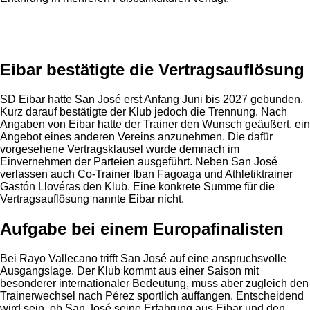
Anzeige
Eibar bestätigte die Vertragsauflösung
SD Eibar hatte San José erst Anfang Juni bis 2027 gebunden.
Kurz darauf bestätigte der Klub jedoch die Trennung. Nach
Angaben von Eibar hatte der Trainer den Wunsch geäußert, ein
Angebot eines anderen Vereins anzunehmen. Die dafür
vorgesehene Vertragsklausel wurde demnach im
Einvernehmen der Parteien ausgeführt. Neben San José
verlassen auch Co-Trainer Iban Fagoaga und Athletiktrainer
Gastón Llovéras den Klub. Eine konkrete Summe für die
Vertragsauflösung nannte Eibar nicht.
Aufgabe bei einem Europafinalisten
Bei Rayo Vallecano trifft San José auf eine anspruchsvolle
Ausgangslage. Der Klub kommt aus einer Saison mit
besonderer internationaler Bedeutung, muss aber zugleich den
Trainerwechsel nach Pérez sportlich auffangen. Entscheidend
wird sein, ob San José seine Erfahrung aus Eibar und den