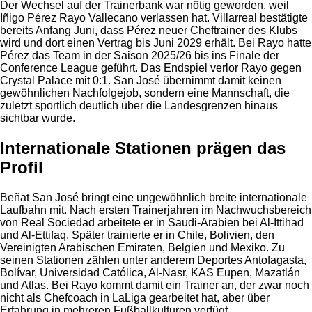
Der Wechsel auf der Trainerbank war nötig geworden, weil
Iñigo Pérez Rayo Vallecano verlassen hat. Villarreal bestätigte
bereits Anfang Juni, dass Pérez neuer Cheftrainer des Klubs
wird und dort einen Vertrag bis Juni 2029 erhält. Bei Rayo hatte
Pérez das Team in der Saison 2025/26 bis ins Finale der
Conference League geführt. Das Endspiel verlor Rayo gegen
Crystal Palace mit 0:1. San José übernimmt damit keinen
gewöhnlichen Nachfolgejob, sondern eine Mannschaft, die
zuletzt sportlich deutlich über die Landesgrenzen hinaus
sichtbar wurde.
Internationale Stationen prägen das
Profil
Beñat San José bringt eine ungewöhnlich breite internationale
Laufbahn mit. Nach ersten Trainerjahren im Nachwuchsbereich
von Real Sociedad arbeitete er in Saudi-Arabien bei Al-Ittihad
und Al-Ettifaq. Später trainierte er in Chile, Bolivien, den
Vereinigten Arabischen Emiraten, Belgien und Mexiko. Zu
seinen Stationen zählen unter anderem Deportes Antofagasta,
Bolívar, Universidad Católica, Al-Nasr, KAS Eupen, Mazatlán
und Atlas. Bei Rayo kommt damit ein Trainer an, der zwar noch
nicht als Chefcoach in LaLiga gearbeitet hat, aber über
Erfahrung in mehreren Fußballkulturen verfügt.