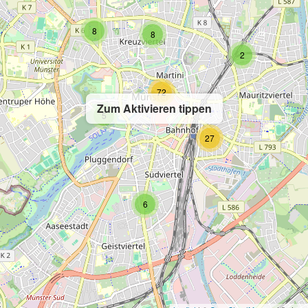
8
8
2
72
Zum Aktivieren tippen
5
27
6