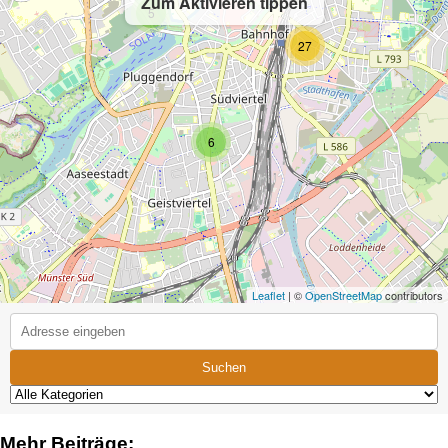
Zum Aktivieren tippen
5
27
6
Leaflet
| ©
OpenStreetMap
contributors
Suchen
Mehr Beiträge: