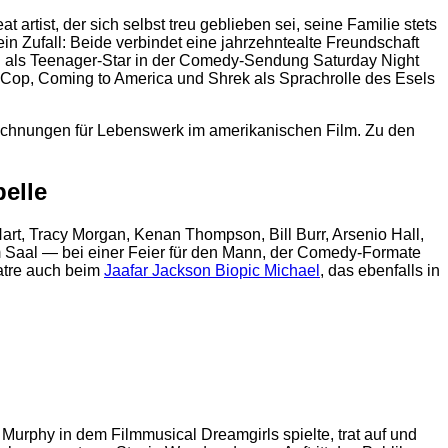
tist, der sich selbst treu geblieben sei, seine Familie stets
n Zufall: Beide verbindet eine jahrzehntealte Freundschaft
rn als Teenager-Star in der Comedy-Sendung Saturday Night
lls Cop, Coming to America und Shrek als Sprachrolle des Esels
zeichnungen für Lebenswerk im amerikanischen Film. Zu den
elle
art, Tracy Morgan, Kenan Thompson, Bill Burr, Arsenio Hall,
 Saal — bei einer Feier für den Mann, der Comedy-Formate
atre auch beim
Jaafar Jackson Biopic Michael
, das ebenfalls in
rphy in dem Filmmusical Dreamgirls spielte, trat auf und