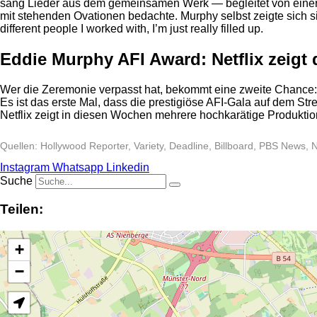
sang Lieder aus dem gemeinsamen Werk — begleitet von einer 
mit stehenden Ovationen bedachte. Murphy selbst zeigte sich sich
different people I worked with, I’m just really filled up.
Eddie Murphy AFI Award: Netflix zeigt 
Wer die Zeremonie verpasst hat, bekommt eine zweite Chance: D
Es ist das erste Mal, dass die prestigiöse AFI-Gala auf dem Str
Netflix zeigt in diesen Wochen mehrere hochkarätige Produkti
Quellen: Hollywood Reporter, Variety, Deadline, Billboard, PBS News
Instagram
Whatsapp
Linkedin
Suche
Teilen:
+
−