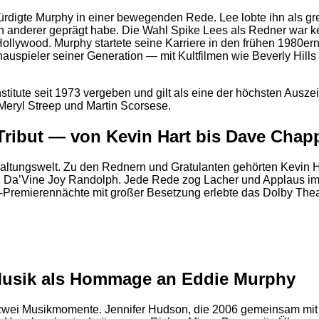
gte Murphy in einer bewegenden Rede. Lee lobte ihn als great ar
n anderer geprägt habe. Die Wahl Spike Lees als Redner war kei
ollywood. Murphy startete seine Karriere in den frühen 1980e
 Schauspieler seiner Generation — mit Kultfilmen wie Beverly Hi
stitute seit 1973 vergeben und gilt als eine der höchsten Aus
Meryl Streep und Martin Scorsese.
Tribut — von Kevin Hart bis Dave Chapp
rhaltungswelt. Zu den Rednern und Gratulanten gehörten Kevin H
d Da’Vine Joy Randolph. Jede Rede zog Lacher und Applaus im
d-Premierennächte mit großer Besetzung erlebte das Dolby The
2
Musik als Hommage an Eddie Murphy
wei Musikmomente. Jennifer Hudson, die 2006 gemeinsam mit Mu