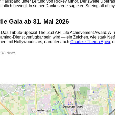
Hausband unter Leitung von Rickey Minor. Der zweite Überrasc
tlich bewegt. In seiner Dankesrede sagte er: Seeing all of my fa
die Gala ab 31. Mai 2026
as Tribute-Special The 51st AFI Life Achievement Award: A Tri
eaming-Dienst verfügbar sein wird — ein Zeichen, wie stark Netf
onen mit Hollywoodstars, darunter auch
Charlize Theron Apex
, 
2
, NBC News
2