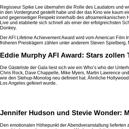
Regisseur Spike Lee übernahm die Rolle des Laudators und würdi
in den Vordergrund gestellt habe und der das Kino wie kaum ei
und gegenseitiger Respekt innerhalb des afroamerikanischen H
Live und etablierte sich schnell als einer der erfolgreichsten
Donkey.
Der AFI Lifetime Achievement Award wird vom American Film In
früheren Preisträgern zählen unter anderem Steven Spielberg, 
Eddie Murphy AFI Award: Stars zollen 
Die Gästeliste der Gala liest sich wie ein Who’s who der Unte
Chris Rock, Dave Chappelle, Mike Myers, Martin Lawrence un
wie den Stehup-Monolog neu definiert hat. Ähnliche Hollywoo
Los Angeles gefeiert wurde.
Anzeige
Jennifer Hudson und Stevie Wonder: 
Den emotionalen Höhepunkt der Abendveranstaltung lieferten z