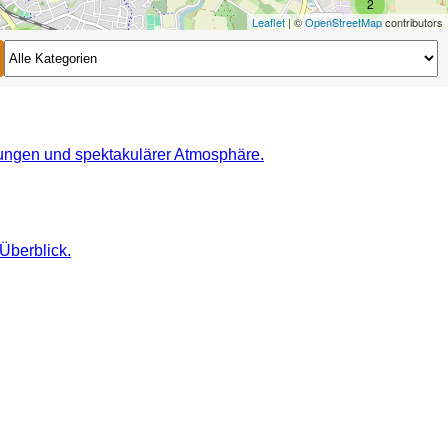
2
Leaflet
| ©
OpenStreetMap
contributors
2