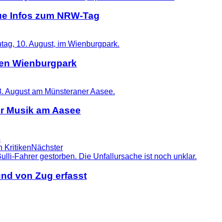
eue Infos zum NRW-Tag
 den Wienburgpark
er Musik am Aasee
4
 Kritiken
Nächster
nd von Zug erfasst