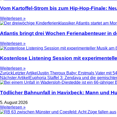
Vom Kartoffel-Strom bis zum Hip-Hop-Finale: N
Weiterlesen »
Atlantis bringt drei Wochen Ferienabenteuer in
Weiterlesen »
Kostenlose Listening Session mit experimentell
Weiterlesen »
Zurück
Letzter Artikel
Justin Theroux Baby: Erstmals Vater mit 5
Nächster Artikel
Euphoria Staffel 3: Zendaya und die gemischten
Tödlicher Bahnunfall in Havixbeck: Mann und Hu
5. August 2026
Weiterlesen »