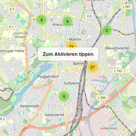
8
8
2
72
Zum Aktivieren tippen
5
27
6