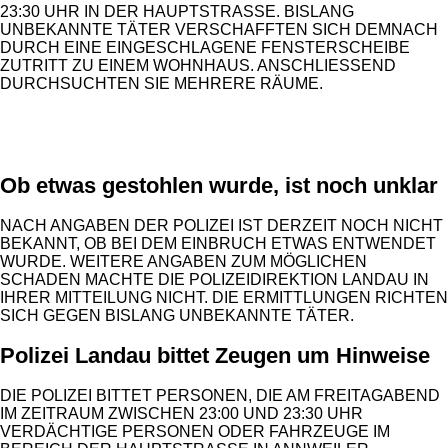
23:30 UHR IN DER HAUPTSTRASSE. BISLANG U
NBEKANNTE TÄTER VERSCHAFFTEN SICH DEMNACH D
URCH EINE EINGESCHLAGENE FENSTERSCHEIBE Z
UTRITT ZU EINEM WOHNHAUS. ANSCHLIESSEND DU
RCHSUCHTEN SIE MEHRERE RÄUME.
ANZEIGE
Ob etwas gestohlen wurde, ist noch unklar
NACH ANGABEN DER POLIZEI IST DERZEIT NOCH NICHT
BEKANNT, OB BEI DEM EINBRUCH ETWAS ENTWENDET
WURDE. WEITERE ANGABEN ZUM MÖGLICHEN
SCHADEN MACHTE DIE POLIZEIDIREKTION LANDAU IN
IHRER MITTEILUNG NICHT. DIE ERMITTLUNGEN RICHTEN
SICH GEGEN BISLANG UNBEKANNTE TÄTER.
Polizei Landau bittet Zeugen um Hinweise
DIE POLIZEI BITTET PERSONEN, DIE AM FREITAGABEND
IM ZEITRAUM ZWISCHEN 23:00 UND 23:30 UHR
VERDÄCHTIGE PERSONEN ODER FAHRZEUGE IM