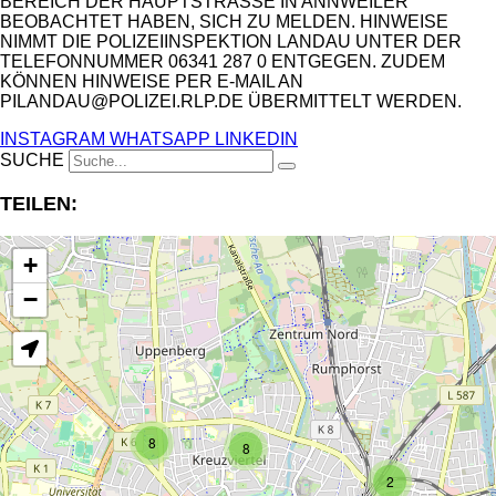
BEREICH DER HAUPTSTRASSE IN ANNWEILER B
EOBACHTET HABEN, SICH ZU MELDEN. HINWEISE N
IMMT DIE POLIZEIINSPEKTION LANDAU UNTER DER T
ELEFONNUMMER 06341 287 0 ENTGEGEN. ZUDEM K
ÖNNEN HINWEISE PER E-MAIL AN P
ILANDAU@POLIZEI.RLP.DE ÜBERMITTELT WERDEN.
INSTAGRAM
WHATSAPP
LINKEDIN
SUCHE
TEILEN:
+
−
8
8
2