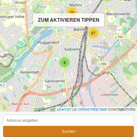
72
ZUM AKTIVIEREN TIPPEN
5
27
6
LEAFLET
| ©
OPENSTREETMAP
CONTRIBUTORS
Suchen