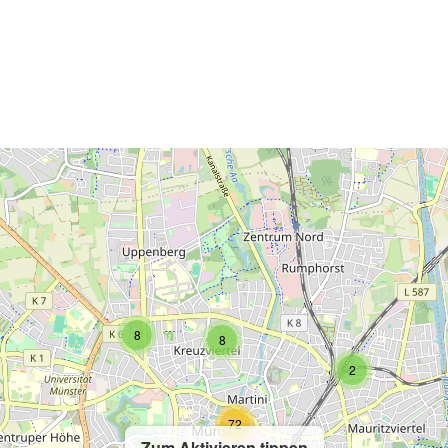
2
2
8
8
2
72
Zum Aktivieren tippen