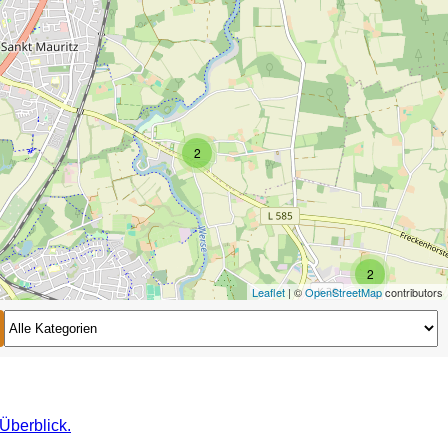
2
2
Leaflet
| ©
OpenStreetMap
contributors
2