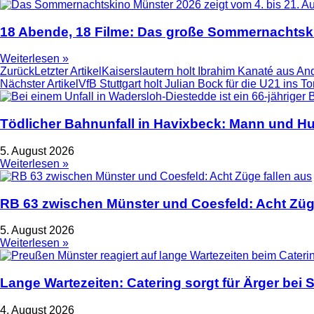
18 Abende, 18 Filme: Das große Sommernachtski
Weiterlesen »
Zurück
Letzter Artikel
Kaiserslautern holt Ibrahim Kanaté aus An
Nächster Artikel
VfB Stuttgart holt Julian Bock für die U21 ins T
Tödlicher Bahnunfall in Havixbeck: Mann und Hu
5. August 2026
Weiterlesen »
RB 63 zwischen Münster und Coesfeld: Acht Züge
5. August 2026
Weiterlesen »
Lange Wartezeiten: Catering sorgt für Ärger bei
4. August 2026