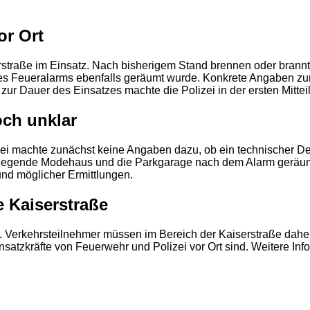
or Ort
rstraße im Einsatz. Nach bisherigem Stand brennen oder brann
des Feueralarms ebenfalls geräumt wurde. Konkrete Angaben 
ur Dauer des Einsatzes machte die Polizei in der ersten Mitte
2
och unklar
zei machte zunächst keine Angaben dazu, ob ein technischer Def
berliegende Modehaus und die Parkgarage nach dem Alarm geräum
d möglicher Ermittlungen.
 Kaiserstraße
 Verkehrsteilnehmer müssen im Bereich der Kaiserstraße dahe
 Einsatzkräfte von Feuerwehr und Polizei vor Ort sind. Weitere 