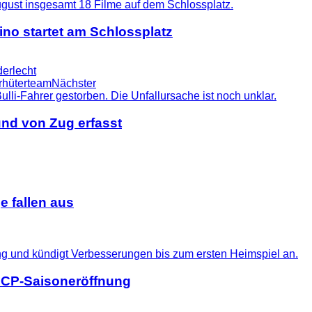
no startet am Schlossplatz
derlecht
orhüterteam
Nächster
nd von Zug erfasst
 fallen aus
 SCP-Saisoneröffnung