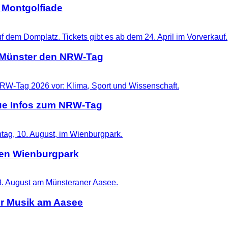
 Montgolfiade
t Münster den NRW-Tag
eue Infos zum NRW-Tag
 den Wienburgpark
er Musik am Aasee