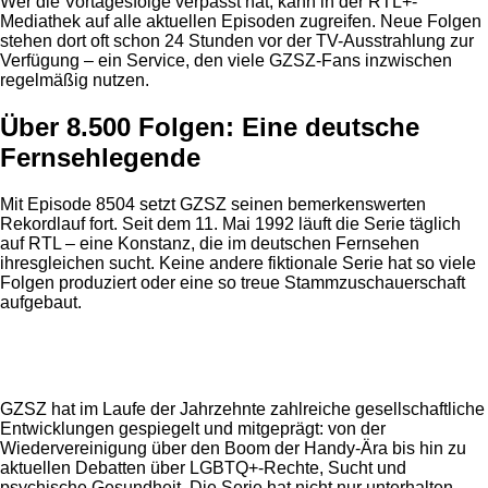
Wer die Vortagesfolge verpasst hat, kann in der RTL+-
Mediathek auf alle aktuellen Episoden zugreifen. Neue Folgen
stehen dort oft schon 24 Stunden vor der TV-Ausstrahlung zur
Verfügung – ein Service, den viele GZSZ-Fans inzwischen
regelmäßig nutzen.
Über 8.500 Folgen: Eine deutsche
Fernsehlegende
Mit Episode 8504 setzt GZSZ seinen bemerkenswerten
Rekordlauf fort. Seit dem 11. Mai 1992 läuft die Serie täglich
auf RTL – eine Konstanz, die im deutschen Fernsehen
ihresgleichen sucht. Keine andere fiktionale Serie hat so viele
Folgen produziert oder eine so treue Stammzuschauerschaft
aufgebaut.
Anzeige
GZSZ hat im Laufe der Jahrzehnte zahlreiche gesellschaftliche
Entwicklungen gespiegelt und mitgeprägt: von der
Wiedervereinigung über den Boom der Handy-Ära bis hin zu
aktuellen Debatten über LGBTQ+-Rechte, Sucht und
psychische Gesundheit. Die Serie hat nicht nur unterhalten,