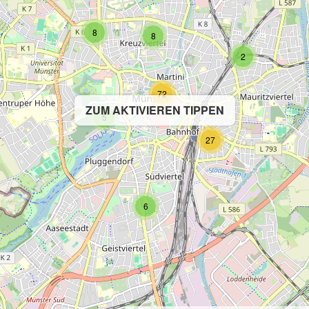
8
8
2
72
ZUM AKTIVIEREN TIPPEN
5
27
6