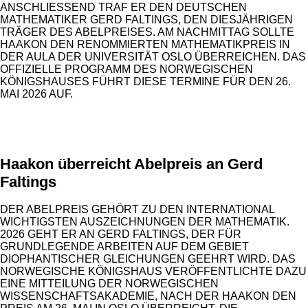
ANSCHLIESSEND TRAF ER DEN DEUTSCHEN M
ATHEMATIKER GERD FALTINGS, DEN DIESJÄHRIGEN T
RÄGER DES ABELPREISES. AM NACHMITTAG SOLLTE H
AAKON DEN RENOMMIERTEN MATHEMATIKPREIS IN D
ER AULA DER UNIVERSITÄT OSLO ÜBERREICHEN. DAS O
FFIZIELLE PROGRAMM DES NORWEGISCHEN K
ÖNIGSHAUSES FÜHRT DIESE TERMINE FÜR DEN 26. M
AI 2026 AUF.
ANZEIGE
Haakon überreicht Abelpreis an Gerd
Faltings
DER ABELPREIS GEHÖRT ZU DEN INTERNATIONAL
WICHTIGSTEN AUSZEICHNUNGEN DER MATHEMATIK.
2026 GEHT ER AN GERD FALTINGS, DER FÜR
GRUNDLEGENDE ARBEITEN AUF DEM GEBIET
DIOPHANTISCHER GLEICHUNGEN GEEHRT WIRD. DAS
NORWEGISCHE KÖNIGSHAUS VERÖFFENTLICHTE DAZU
EINE MITTEILUNG DER NORWEGISCHEN
WISSENSCHAFTSAKADEMIE, NACH DER HAAKON DEN