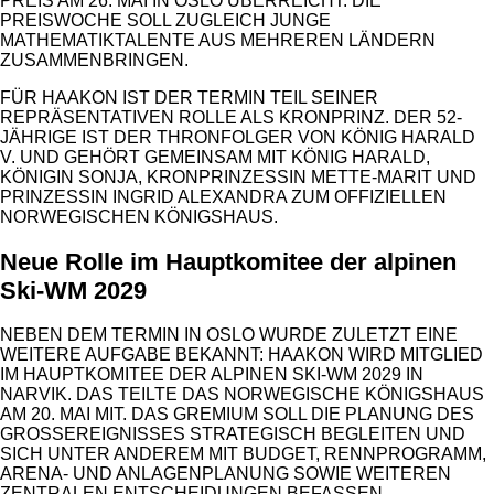
PREIS AM 26. MAI IN OSLO ÜBERREICHT. DIE
PREISWOCHE SOLL ZUGLEICH JUNGE
MATHEMATIKTALENTE AUS MEHREREN LÄNDERN
ZUSAMMENBRINGEN.
FÜR HAAKON IST DER TERMIN TEIL SEINER
REPRÄSENTATIVEN ROLLE ALS KRONPRINZ. DER 52-
JÄHRIGE IST DER THRONFOLGER VON KÖNIG HARALD
V. UND GEHÖRT GEMEINSAM MIT KÖNIG HARALD,
KÖNIGIN SONJA, KRONPRINZESSIN METTE-MARIT UND
PRINZESSIN INGRID ALEXANDRA ZUM OFFIZIELLEN
NORWEGISCHEN KÖNIGSHAUS.
Neue Rolle im Hauptkomitee der alpinen
Ski-WM 2029
NEBEN DEM TERMIN IN OSLO WURDE ZULETZT EINE
WEITERE AUFGABE BEKANNT: HAAKON WIRD MITGLIED
IM HAUPTKOMITEE DER ALPINEN SKI-WM 2029 IN
NARVIK. DAS TEILTE DAS NORWEGISCHE KÖNIGSHAUS
AM 20. MAI MIT. DAS GREMIUM SOLL DIE PLANUNG DES
GROSSEREIGNISSES STRATEGISCH BEGLEITEN UND S
ICH UNTER ANDEREM MIT BUDGET, RENNPROGRAMM, A
RENA- UND ANLAGENPLANUNG SOWIE WEITEREN Z
ENTRALEN ENTSCHEIDUNGEN BEFASSEN.