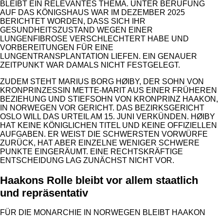
BLEIBT EIN RELEVANTES THEMA. UNTER BERUFUNG
AUF DAS KÖNIGSHAUS WAR IM DEZEMBER 2025
BERICHTET WORDEN, DASS SICH IHR
GESUNDHEITSZUSTAND WEGEN EINER
LUNGENFIBROSE VERSCHLECHTERT HABE UND
VORBEREITUNGEN FÜR EINE
LUNGENTRANSPLANTATION LIEFEN. EIN GENAUER
ZEITPUNKT WAR DAMALS NICHT FESTGELEGT.
ZUDEM STEHT MARIUS BORG HØIBY, DER SOHN VON
KRONPRINZESSIN METTE-MARIT AUS EINER FRÜHEREN
BEZIEHUNG UND STIEFSOHN VON KRONPRINZ HAAKON,
IN NORWEGEN VOR GERICHT. DAS BEZIRKSGERICHT
OSLO WILL DAS URTEIL AM 15. JUNI VERKÜNDEN. HØIBY
HAT KEINE KÖNIGLICHEN TITEL UND KEINE OFFIZIELLEN
AUFGABEN. ER WEIST DIE SCHWERSTEN VORWÜRFE
ZURÜCK, HAT ABER EINZELNE WENIGER SCHWERE
PUNKTE EINGERÄUMT. EINE RECHTSKRÄFTIGE
ENTSCHEIDUNG LAG ZUNÄCHST NICHT VOR.
Haakons Rolle bleibt vor allem staatlich
und repräsentativ
FÜR DIE MONARCHIE IN NORWEGEN BLEIBT HAAKON