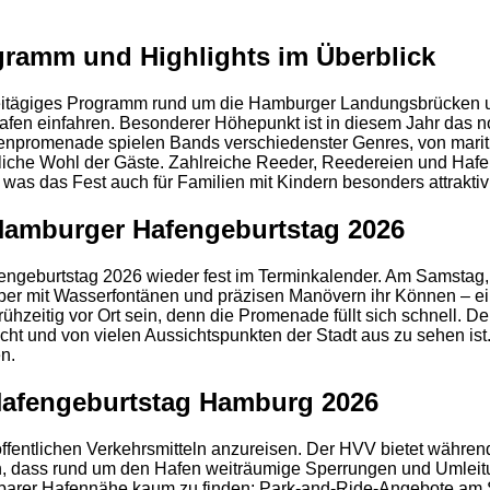
ramm und Highlights im Überblick
eitägiges Programm rund um die Hamburger Landungsbrücken un
n Hafen einfahren. Besonderer Höhepunkt ist in diesem Jahr das
fenpromenade spielen Bands verschiedenster Genres, von mari
bliche Wohl der Gäste. Zahlreiche Reeder, Reedereien und Hafen
 was das Fest auch für Familien mit Kindern besonders attraktiv
Hamburger Hafengeburtstag 2026
eburtstag 2026 wieder fest im Terminkalender. Am Samstag, de
lepper mit Wasserfontänen und präzisen Manövern ihr Können – 
 frühzeitig vor Ort sein, denn die Promenade füllt sich schnell
ht und von vielen Aussichtspunkten der Stadt aus zu sehen ist
n.
 Hafengeburtstag Hamburg 2026
2
ffentlichen Verkehrsmitteln anzureisen. Der HVV bietet währe
 dass rund um den Hafen weiträumige Sperrungen und Umleitung
lbarer Hafennähe kaum zu finden; Park-and-Ride-Angebote am Sta