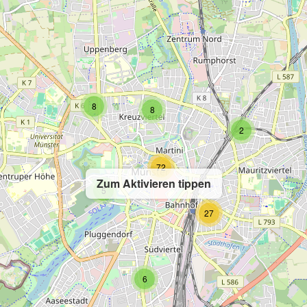
8
8
2
72
Zum Aktivieren tippen
5
27
6