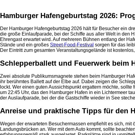
Hamburger Hafengeburtstag 2026: Prog
Der Hamburger Hafengeburtstag 2026 hält für Besucher ein dr
die große Einlaufparade, bei der Schiffe aus aller Welt in de
Ehrengast erwartet wird. Auf mehreren Bühnen entlang der Ha
Stände und ein großes
Street-Food-Festival
sorgen für das lei
Der Eintritt zum gesamten Veranstaltungsgelände ist kostenlos,
Schlepperballett und Feuerwerk beim 
Zwei absolute Publikumsmagnete stehen beim Hamburger Hafeng
ihr berühmtes Ballett auf der Elbe auf. Dabei zeigen die Sch
lockt. Wer einen guten Aussichtspunkt ergattern möchte, sollte
um 22:45 Uhr, das den Hamburger Hafen in ein Lichtermeer tauc
der Auslaufparade, bei der die Gastschiffe wieder in See steche
Anreise und praktische Tipps für den
Wegen der erwarteten Besuchermassen empfiehlt es sich, mit ö
Landungsbrücken an. Wer mit dem Auto kommt, sollte beachten,
erfahrungsgemäß stark ausgelastet. Parkplätze sind in unmitte