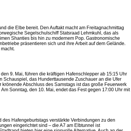
d die Elbe bereit. Den Auftakt macht am Freitagnachmittag
 norwegische Segelschulschiff Statsraad Lehmkuhl, das als
timen Shanties bis hin zu modernem Pop. Gastronomische
betriebe präsentieren sich und ihre Arbeit auf dem Gelände.
 macht.
n 9. Mai, führen die kräftigen Hafenschlepper ab 15:15 Uhr
ein Schauspiel, das Hunderttausende Zuschauer an die Ufer
. Der krönende Abschluss des Samstags ist das große Feuerwerk
. Am Sonntag, den 10. Mai, endet das Fest gegen 17:00 Uhr mit
nd des Hafengeburtstags verstärkte Verbindungen zu den
en eingerichtet sind – die A7 am Elbtunnel ist
dtrand bieten hier eine sinnvolle Alternative. Auch an der