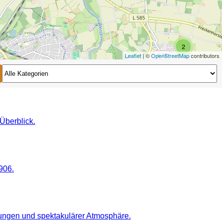
2
Leaflet
| ©
OpenStreetMap
contributors
2