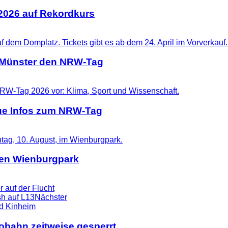
 2026 auf Rekordkurs
t Münster den NRW-Tag
eue Infos zum NRW-Tag
 den Wienburgpark
r auf der Flucht
sh auf L13
Nächster
tobahn zeitweise gesperrt