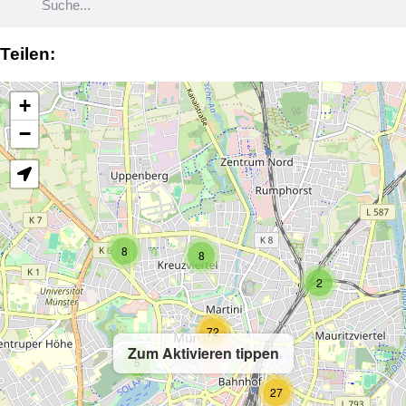
Teilen:
+
−
8
8
2
72
Zum Aktivieren tippen
5
27