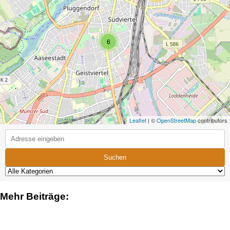
6
Leaflet
| ©
OpenStreetMap
contributors
Suchen
Mehr Beiträge: