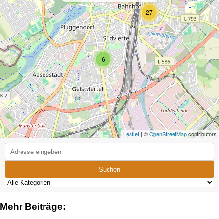
27
6
Leaflet
| ©
OpenStreetMap
contributors
Suchen
Mehr Beiträge: