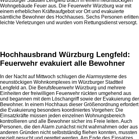
Würzburger Stadtteil Lengfeld brach in einem neunstöckigen
Wohngebäude Feuer aus. Die Feuerwehr Würzburg war mit
einem erheblichen Kräfteaufgebot vor Ort und evakuierte
sämtliche Bewohner des Hochhauses. Sechs Personen erlitten
leichte Verletzungen und wurden vom Rettungsdienst versorgt.
Anzeige
Hochhausbrand Würzburg Lengfeld:
Feuerwehr evakuiert alle Bewohner
In der Nacht auf Mittwoch schlugen die Alarmsysteme des
neunstöckigen Wohnkomplexes im Würzburger Stadtteil
Lengfeld an. Die Berufsfeuerwehr Würzburg und mehrere
Einheiten der freiwilligen Feuerwehr rückten umgehend aus
und begannen mit dem Löschangriff sowie der Evakuierung der
Bewohner. In einem Hochhaus dieser Größenordnung erfordert
die Evakuierung besonders koordiniertes Vorgehen: Die
Einsatzkräfte müssen jeden einzelnen Wohnungsbereich
kontrollieren und alle Bewohner sicher ins Freie leiten. Auch
Personen, die den Alarm zunächst nicht wahrnahmen oder aus
anderen Gründen nicht selbstständig fliehen konnten, mussten
gezielt gesucht und gerettet werden. Am Ende des Einsatzes