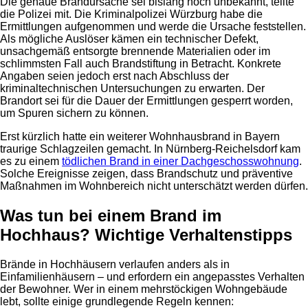
Die genaue Brandursache sei bislang noch unbekannt, teilte
die Polizei mit. Die Kriminalpolizei Würzburg habe die
Ermittlungen aufgenommen und werde die Ursache feststellen.
Als mögliche Auslöser kämen ein technischer Defekt,
unsachgemäß entsorgte brennende Materialien oder im
schlimmsten Fall auch Brandstiftung in Betracht. Konkrete
Angaben seien jedoch erst nach Abschluss der
kriminaltechnischen Untersuchungen zu erwarten. Der
Brandort sei für die Dauer der Ermittlungen gesperrt worden,
um Spuren sichern zu können.
Erst kürzlich hatte ein weiterer Wohnhausbrand in Bayern
traurige Schlagzeilen gemacht. In Nürnberg-Reichelsdorf kam
es zu einem
tödlichen Brand in einer Dachgeschosswohnung
.
Solche Ereignisse zeigen, dass Brandschutz und präventive
Maßnahmen im Wohnbereich nicht unterschätzt werden dürfen.
Was tun bei einem Brand im
Hochhaus? Wichtige Verhaltenstipps
Brände in Hochhäusern verlaufen anders als in
Einfamilienhäusern – und erfordern ein angepasstes Verhalten
der Bewohner. Wer in einem mehrstöckigen Wohngebäude
lebt, sollte einige grundlegende Regeln kennen: