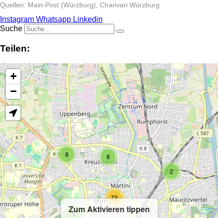
Quellen: Main-Post (Würzburg), Charivari Würzburg
Instagram
Whatsapp
Linkedin
Suche
Teilen:
+
−
8
8
2
72
Zum Aktivieren tippen
5