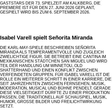
GASTSTARS DER 73. SPIELZEIT AM KALKBERG. DIE
PREMIERE IST FÜR DEN 27. JUNI 2026 GEPLANT,
GESPIELT WIRD BIS ZUM 6. SEPTEMBER 2026.
ANZEIGE
Isabel Varell spielt Señorita Miranda
DIE KARL-MAY-SPIELE BESCHREIBEN SEÑORITA
MIRANDA ALS TEMPERAMENTVOLLE UND ZUGLEICH
ZWIELICHTIGE FIGUR. SIE BETREIBT EINE CANTINA IM
MEXIKANISCHEN STÄDTCHEN SAN MIGUEL UND WIRD
TEIL DER HANDLUNG UM WINNETOU, OLD
SHATTERHAND UND EINEN KONFLIKT ZWISCHEN
VERFEINDETEN GRUPPEN. FÜR ISABEL VARELL IST DIE
ROLLE EIN WEITERER SCHRITT IN EINER KARRIERE, DIE
SEIT JAHRZEHNTEN ZWISCHEN FERNSEHEN, MUSIK,
MODERATION, MUSICAL UND BÜHNE PENDELT. GERADE
DIESE VIELSEITIGKEIT DÜRFTE ZU EINER PRODUKTION
PASSEN, DIE TRADITIONELL AUF SCHAUSPIEL, MUSIK,
HUMOR, GROSSE BILDER UND FREILICHTWIRKUNG S
ETZT.