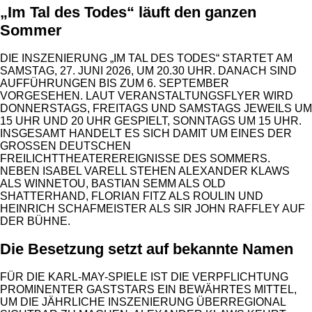
„Im Tal des Todes“ läuft den ganzen
Sommer
DIE INSZENIERUNG „IM TAL DES TODES“ STARTET AM
SAMSTAG, 27. JUNI 2026, UM 20.30 UHR. DANACH SIND
AUFFÜHRUNGEN BIS ZUM 6. SEPTEMBER
VORGESEHEN. LAUT VERANSTALTUNGSFLYER WIRD
DONNERSTAGS, FREITAGS UND SAMSTAGS JEWEILS UM
15 UHR UND 20 UHR GESPIELT, SONNTAGS UM 15 UHR.
INSGESAMT HANDELT ES SICH DAMIT UM EINES DER
GROSSEN DEUTSCHEN F
REILICHTTHEATEREREIGNISSE DES SOMMERS. N
EBEN ISABEL VARELL STEHEN ALEXANDER KLAWS A
LS WINNETOU, BASTIAN SEMM ALS OLD S
HATTERHAND, FLORIAN FITZ ALS ROULIN UND H
EINRICH SCHAFMEISTER ALS SIR JOHN RAFFLEY AUF D
ER BÜHNE.
Die Besetzung setzt auf bekannte Namen
FÜR DIE KARL-MAY-SPIELE IST DIE VERPFLICHTUNG
PROMINENTER GASTSTARS EIN BEWÄHRTES MITTEL,
UM DIE JÄHRLICHE INSZENIERUNG ÜBERREGIONAL