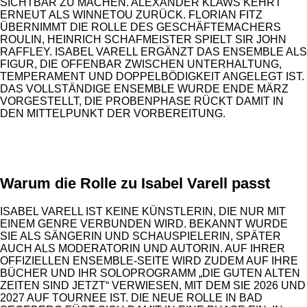
SICHTBAR ZU MACHEN. ALEXANDER KLAWS KEHRT
ERNEUT ALS WINNETOU ZURÜCK. FLORIAN FITZ
ÜBERNIMMT DIE ROLLE DES GESCHÄFTEMACHERS
ROULIN, HEINRICH SCHAFMEISTER SPIELT SIR JOHN
RAFFLEY. ISABEL VARELL ERGÄNZT DAS ENSEMBLE ALS
FIGUR, DIE OFFENBAR ZWISCHEN UNTERHALTUNG,
TEMPERAMENT UND DOPPELBÖDIGKEIT ANGELEGT IST.
DAS VOLLSTÄNDIGE ENSEMBLE WURDE ENDE MÄRZ
VORGESTELLT, DIE PROBENPHASE RÜCKT DAMIT IN
DEN MITTELPUNKT DER VORBEREITUNG.
ANZEIGE
Warum die Rolle zu Isabel Varell passt
ISABEL VARELL IST KEINE KÜNSTLERIN, DIE NUR MIT
EINEM GENRE VERBUNDEN WIRD. BEKANNT WURDE
SIE ALS SÄNGERIN UND SCHAUSPIELERIN, SPÄTER
AUCH ALS MODERATORIN UND AUTORIN. AUF IHRER
OFFIZIELLEN ENSEMBLE-SEITE WIRD ZUDEM AUF IHRE
BÜCHER UND IHR SOLOPROGRAMM „DIE GUTEN ALTEN
ZEITEN SIND JETZT“ VERWIESEN, MIT DEM SIE 2026 UND
2027 AUF TOURNEE IST. DIE NEUE ROLLE IN BAD