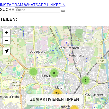
INSTAGRAM
WHATSAPP
LINKEDIN
SUCHE
TEILEN:
+
−
8
8
2
72
ZUM AKTIVIEREN TIPPEN
5