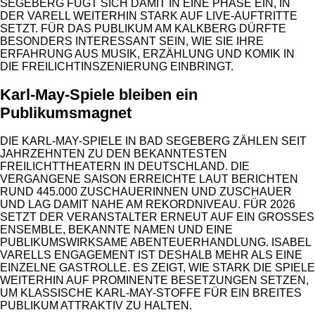
SEGEBERG FÜGT SICH DAMIT IN EINE PHASE EIN, IN
DER VARELL WEITERHIN STARK AUF LIVE-AUFTRITTE
SETZT. FÜR DAS PUBLIKUM AM KALKBERG DÜRFTE
BESONDERS INTERESSANT SEIN, WIE SIE IHRE
ERFAHRUNG AUS MUSIK, ERZÄHLUNG UND KOMIK IN
DIE FREILICHTINSZENIERUNG EINBRINGT.
Karl-May-Spiele bleiben ein
Publikumsmagnet
DIE KARL-MAY-SPIELE IN BAD SEGEBERG ZÄHLEN SEIT
JAHRZEHNTEN ZU DEN BEKANNTESTEN
FREILICHTTHEATERN IN DEUTSCHLAND. DIE
VERGANGENE SAISON ERREICHTE LAUT BERICHTEN
RUND 445.000 ZUSCHAUERINNEN UND ZUSCHAUER
UND LAG DAMIT NAHE AM REKORDNIVEAU. FÜR 2026
SETZT DER VERANSTALTER ERNEUT AUF EIN GROSSES E
NSEMBLE, BEKANNTE NAMEN UND EINE P
UBLIKUMSWIRKSAME ABENTEUERHANDLUNG. ISABEL V
ARELLS ENGAGEMENT IST DESHALB MEHR ALS EINE E
INZELNE GASTROLLE. ES ZEIGT, WIE STARK DIE SPIELE W
EITERHIN AUF PROMINENTE BESETZUNGEN SETZEN, U
M KLASSISCHE KARL-MAY-STOFFE FÜR EIN BREITES P
UBLIKUM ATTRAKTIV ZU HALTEN.