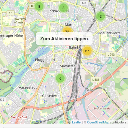
8
8
2
72
Zum Aktivieren tippen
5
27
6
Leaflet
| ©
OpenStreetMap
contributors