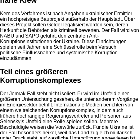
nahe Kiew
Kern des Verfahrens ist nach Angaben ukrainischer Ermittler
ein hochpreisiges Bauprojekt außerhalb der Hauptstadt. Über
dieses Projekt sollen Gelder legalisiert worden sein, deren
Herkunft die Behörden als kriminell bewerten. Der Fall wird von
NABU und SAPO geführt, den zentralen Anti-
Korruptionsinstitutionen der Ukraine. Diese Einrichtungen
spielen seit Jahren eine Schlüsselrolle beim Versuch,
politische Einflussnahme und systemische Korruption
einzudämmen.
Teil eines größeren
Korruptionskomplexes
Der Jermak-Fall steht nicht isoliert. Er wird im Umfeld einer
größeren Untersuchung gesehen, die unter anderem Vorgänge
im Energiesektor betrifft. Internationale Medien berichten von
einem weitreichenden Korruptionskomplex, in dem auch
frühere hochrangige Regierungsvertreter und Personen aus
Selenskyjs Umfeld eine Rolle spielen sollen. Mehrere
Beschuldigte weisen die Vorwürfe zurück. Für die Ukraine ist
der Fall besonders heikel, weil das Land zugleich militärisch
unter Druck steht, auf westliche Unterstützung angewiesen ist