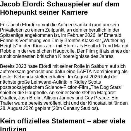
Jacob Elordi: Schauspieler auf dem
Höhepunkt seiner Karriere
Für Jacob Elordi kommt die Aufmerksamkeit rund um sein
Privatleben zu einem Zeitpunkt, an dem er beruflich in der
Spitzenliga angekommen ist. Im Februar 2026 lief Emerald
Fennells Verfilmung von Emily Brontës Klassiker „Wuthering
Heights“ in den Kinos an – mit Elordi als Heathcliff und Margot
Robbie in der weiblichen Hauptrolle. Der Film gilt als eines der
ambitioniertesten britischen Kinoereignisse des Jahres.
Bereits 2023 hatte Elordi mit seiner Rolle in Saltburn auf sich
aufmerksam gemacht und dafür eine BAFTA-Nominierung als
bester Nebendarsteller erhalten. Im August 2026 folgt der
nächste große Leinwand-Auftritt: In Ridley Scotts
postapokalyptischem Science-Fiction-Film „The Dog Stars“
spielt er die Hauptrolle. An seiner Seite stehen Margaret
Qualley, Josh Brolin, Allison Janney und Guy Pearce. Ein
Trailer wurde bereits veröffentlicht und der Kinostart ist für den
28. August 2026 geplant (20th Century Studios).
Kein offizielles Statement – aber viele
Indizien