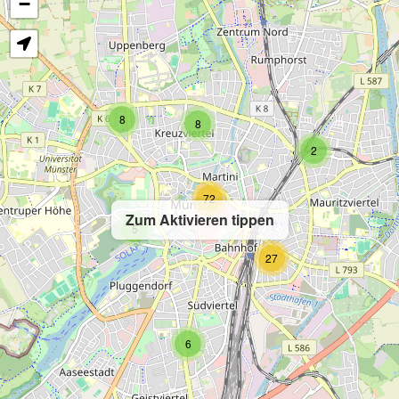
−
8
8
2
72
Zum Aktivieren tippen
5
27
6