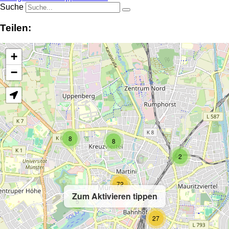
Suche
Teilen:
+
−
8
8
2
72
Zum Aktivieren tippen
5
27