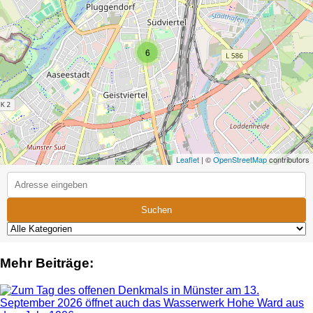
6
Leaflet
| ©
OpenStreetMap
contributors
Suchen
Mehr Beiträge: