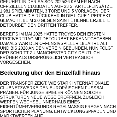
GEFÜHRT. IN DER SAISON 2025/26 KAM ER NACH
OFFIZIELLEN CLUBDATEN AUF 23 STARTELFEINSÄTZE,
1.981 SPIELMINUTEN, 3 TORE UND 5 VORLAGEN. DER
CLUB HATTE DIE RÜCKKEHR IN DIE LIGUE 1 PERFEKT
GEMACHT. BEIM 3:0 GEGEN SAINT-ÉTIENNE ERZIELTE
DETOURBET DEN DRITTEN TREFFER.
BEREITS IM MAI 2025 HATTE TROYES DEN ERSTEN
PROFIVERTRAG MIT DETOURBET BEKANNTGEGEBEN.
DAMALS WAR DER OFFENSIVSPIELER 18 JAHRE ALT
UND BIS 2028 AN DEN VEREIN GEBUNDEN. NUN FOLGT
DER SCHRITT ZU MANCHESTER CITY DEUTLICH
FRÜHER ALS URSPRÜNGLICH VERTRAGLICH
VORGESEHEN.
Bedeutung über den Einzelfall hinaus
DER TRANSFER ZEIGT, WIE STARK INTERNATIONALE
CLUBNETZWERKE DEN EUROPÄISCHEN FUSSBALL P
RÄGEN. FÜR JUNGE SPIELER KÖNNEN SOLCHE S
TRUKTUREN NEUE WEGE ERÖFFNEN. ZUGLEICH W
ERFEN WECHSEL INNERHALB EINES E
IGENTÜMERVERBUNDS REGELMÄSSIG FRAGEN NACH SP
ORTLICHER PLANUNG, ENTWICKLUNGSPFADEN UND MA
RKTWERTEN AUF.