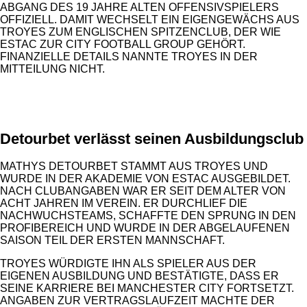
GANG DES 19 JAHRE ALTEN OFFENSIVSPIELERS OF
FIZIELL. DAMIT WECHSELT EIN EIGENGEWÄCHS AUS TR
OYES ZUM ENGLISCHEN SPITZENCLUB, DER WIE ES
TAC ZUR CITY FOOTBALL GROUP GEHÖRT. FI
NANZIELLE DETAILS NANNTE TROYES IN DER MI
TTEILUNG NICHT.
ANZEIGE
Detourbet verlässt seinen Ausbildungsclub
MATHYS DETOURBET STAMMT AUS TROYES UND
WURDE IN DER AKADEMIE VON ESTAC AUSGEBILDET.
NACH CLUBANGABEN WAR ER SEIT DEM ALTER VON
ACHT JAHREN IM VEREIN. ER DURCHLIEF DIE
NACHWUCHSTEAMS, SCHAFFTE DEN SPRUNG IN DEN
PROFIBEREICH UND WURDE IN DER ABGELAUFENEN
SAISON TEIL DER ERSTEN MANNSCHAFT.
TROYES WÜRDIGTE IHN ALS SPIELER AUS DER
EIGENEN AUSBILDUNG UND BESTÄTIGTE, DASS ER
SEINE KARRIERE BEI MANCHESTER CITY FORTSETZT.
ANGABEN ZUR VERTRAGSLAUFZEIT MACHTE DER