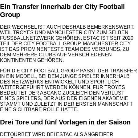
Ein Transfer innerhalb der City Football
Group
DER WECHSEL IST AUCH DESHALB BEMERKENSWERT,
WEIL TROYES UND MANCHESTER CITY ZUM SELBEN
FUSSBALLNETZWERK GEHÖREN. ESTAC IST SEIT 2020 T
EIL DER CITY FOOTBALL GROUP. MANCHESTER CITY I
ST DAS PROMINENTESTE TEAM DES VERBUNDS, ZU D
EM MEHRERE CLUBS AUF VERSCHIEDENEN K
ONTINENTEN GEHÖREN.
FÜR DIE CITY FOOTBALL GROUP PASST DER TRANSFER
IN EIN MODELL, BEI DEM JUNGE SPIELER INNERHALB
DES NETZWERKS ENTWICKELT UND SPORTLICH
WEITERGEFÜHRT WERDEN KÖNNEN. FÜR TROYES
BEDEUTET DER ABGANG ZUGLEICH DEN VERLUST
EINES SPIELERS, DER AUS DER EIGENEN AKADEMIE
STAMMT UND ZULETZT IN DER ERSTEN MANNSCHAFT
EINE SICHTBARE ROLLE HATTE.
Drei Tore und fünf Vorlagen in der Saison
DETOURBET WIRD BEI ESTAC ALS ANGREIFER