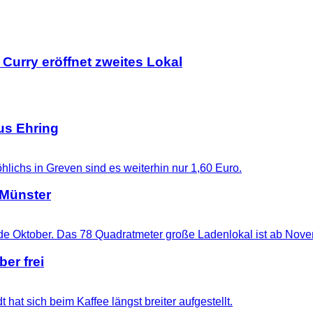
urry eröffnet zweites Lokal
us Ehring
 Münster
er frei