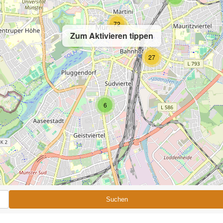
72
Zum Aktivieren tippen
5
27
6
Suchen