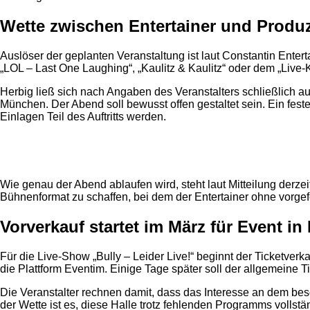
Wette zwischen Entertainer und Produ
Auslöser der geplanten Veranstaltung ist laut Constantin Ente
„LOL – Last One Laughing“, „Kaulitz & Kaulitz“ oder dem „Live-K
Herbig ließ sich nach Angaben des Veranstalters schließlich au
München. Der Abend soll bewusst offen gestaltet sein. Ein fes
Einlagen Teil des Auftritts werden.
Anzeige
Wie genau der Abend ablaufen wird, steht laut Mitteilung derze
Bühnenformat zu schaffen, bei dem der Entertainer ohne vorgef
Vorverkauf startet im März für Event i
Für die Live-Show „Bully – Leider Live!“ beginnt der Ticketver
die Plattform Eventim. Einige Tage später soll der allgemeine Ti
Die Veranstalter rechnen damit, dass das Interesse an dem be
der Wette ist es, diese Halle trotz fehlenden Programms vollstän