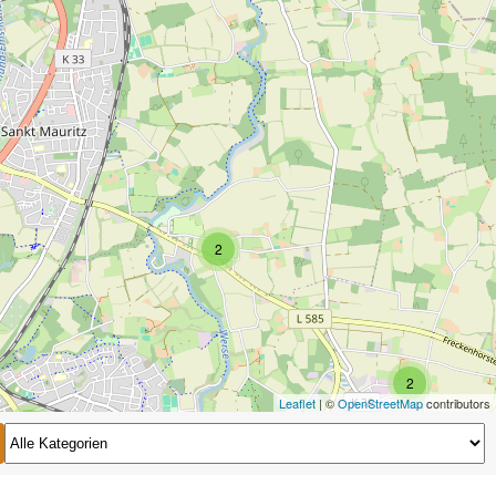
2
2
Leaflet
| ©
OpenStreetMap
contributors
2