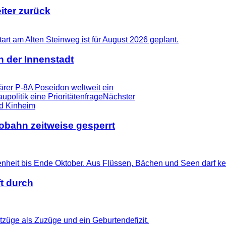
iter zurück
n der Innenstadt
ärer P-8A Poseidon weltweit ein
upolitik eine Prioritätenfrage
Nächster
tobahn zeitweise gesperrt
t durch