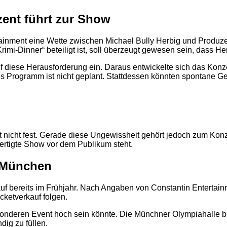
zent führt zur Show
rtainment eine Wette zwischen Michael Bully Herbig und Produze
rimi-Dinner“ beteiligt ist, soll überzeugt gewesen sein, dass H
f diese Herausforderung ein. Daraus entwickelte sich das Konze
tes Programm ist nicht geplant. Stattdessen könnten spontane 
2
it nicht fest. Gerade diese Ungewissheit gehört jedoch zum Konz
ertigte Show vor dem Publikum steht.
n München
kauf bereits im Frühjahr. Nach Angaben von Constantin Entertain
cketverkauf folgen.
sonderen Event hoch sein könnte. Die Münchner Olympiahalle bi
dig zu füllen.