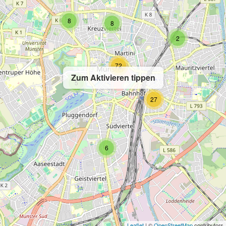
8
8
2
72
Zum Aktivieren tippen
5
27
6
Leaflet
| ©
OpenStreetMap
contributors