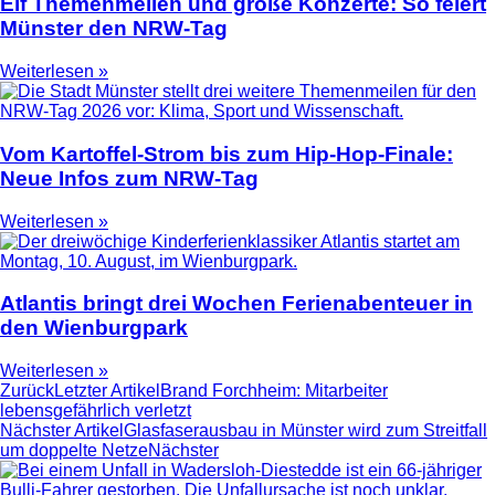
Elf Themenmeilen und große Konzerte: So feiert
Münster den NRW-Tag
Weiterlesen »
Vom Kartoffel-Strom bis zum Hip-Hop-Finale:
Neue Infos zum NRW-Tag
Weiterlesen »
Atlantis bringt drei Wochen Ferienabenteuer in
den Wienburgpark
Weiterlesen »
Zurück
Letzter Artikel
Brand Forchheim: Mitarbeiter
lebensgefährlich verletzt
Nächster Artikel
Glasfaserausbau in Münster wird zum Streitfall
um doppelte Netze
Nächster