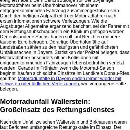
ereignet haben. Dem Bericht zufolge soll der 33-jährige
Motorradfahrer beim Überholmanöver mit einem
entgegenkommenden Fahrzeug zusammengestoßen sein.
Durch den heftigen Aufprall erlitt der Motorradfahrer nach
ersten Informationen schwere Verletzungen. Wie die
Augsburger Allgemeine ergänzend berichtet, sei der Fahrer mit
dem Rettungshubschrauber in ein Klinikum geflogen worden.
Der entstandene Sachschaden soll laut Berichten mehrere
tausend Euro betragen. Derartige Überholunfälle auf
Landstraßen zählen zu den häufigsten und gefährlichsten
Unfallursachen in Bayern. Statistiken der Polizei belegen, dass
Motorradfahrer besonders oft bei Kollisionen mit
entgegenkommenden Fahrzeugen lebensbedrohlich verletzt
werden. Gerade im Frühjahr, wenn die Motorrad-Saison
beginnt, häufen sich solche Einsätze im Landkreis Donau-Ries
spürbar.
Motorradunfälle in Bayern enden immer wieder mit
schweren oder tödlichen Verletzungen
, wie vergangene Fälle
belegen.
Motorradunfall Wallerstein:
Großeinsatz des Rettungsdienstes
Nach dem Unfall zwischen Wallerstein und Birkhausen waren
laut Berichten umfangreiche Rettungskräfte im Einsatz. Der