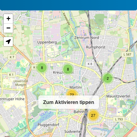
+
−
8
8
2
72
Zum Aktivieren tippen
5
27