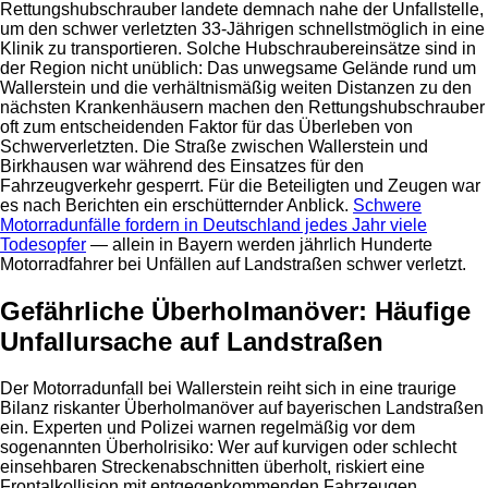
Rettungshubschrauber landete demnach nahe der Unfallstelle,
um den schwer verletzten 33-Jährigen schnellstmöglich in eine
Klinik zu transportieren. Solche Hubschraubereinsätze sind in
der Region nicht unüblich: Das unwegsame Gelände rund um
Wallerstein und die verhältnismäßig weiten Distanzen zu den
nächsten Krankenhäusern machen den Rettungshubschrauber
oft zum entscheidenden Faktor für das Überleben von
Schwerverletzten. Die Straße zwischen Wallerstein und
Birkhausen war während des Einsatzes für den
Fahrzeugverkehr gesperrt. Für die Beteiligten und Zeugen war
es nach Berichten ein erschütternder Anblick.
Schwere
Motorradunfälle fordern in Deutschland jedes Jahr viele
Todesopfer
— allein in Bayern werden jährlich Hunderte
Motorradfahrer bei Unfällen auf Landstraßen schwer verletzt.
Gefährliche Überholmanöver: Häufige
Unfallursache auf Landstraßen
Der Motorradunfall bei Wallerstein reiht sich in eine traurige
Bilanz riskanter Überholmanöver auf bayerischen Landstraßen
ein. Experten und Polizei warnen regelmäßig vor dem
sogenannten Überholrisiko: Wer auf kurvigen oder schlecht
einsehbaren Streckenabschnitten überholt, riskiert eine
Frontalkollision mit entgegenkommenden Fahrzeugen.