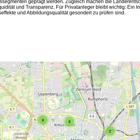
mssegmenten geprägt werden. Zugleich machen die Länderentsc
ät und Transparenz. Für Privatanleger bleibt wichtig: Ein Index
fekte und Abbildungsqualität gesondert zu prüfen sind.
2
2
8
8
2