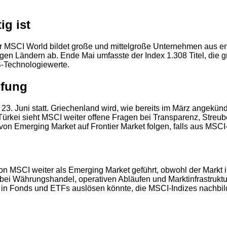
ig ist
 Der MSCI World bildet große und mittelgroße Unternehmen aus
ligen Ländern ab. Ende Mai umfasste der Index 1.308 Titel, die
S-Technologiewerte.
üfung
3. Juni statt. Griechenland wird, wie bereits im März angekün
ürkei sieht MSCI weiter offene Fragen bei Transparenz, Streub
n Emerging Market auf Frontier Market folgen, falls aus MSCI-
n MSCI weiter als Emerging Market geführt, obwohl der Markt in
ei Währungshandel, operativen Abläufen und Marktinfrastruktur. 
 in Fonds und ETFs auslösen könnte, die MSCI-Indizes nachbil