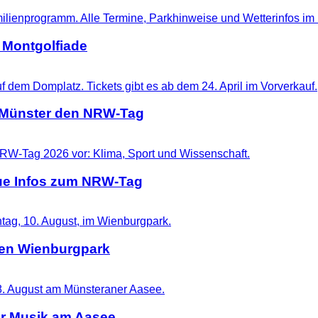
 Montgolfiade
t Münster den NRW-Tag
eue Infos zum NRW-Tag
 den Wienburgpark
er Musik am Aasee