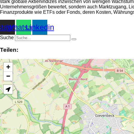
stark globale Aktienindizes inzwischen von wenigen Wachstu
Unternehmensgrößen bewertet, sondern auch Marktzugang, Liquidit
Finanzprodukte wie ETFs oder Fonds, deren Kosten, Währungsef
stagram
Whatsapp
Linkedin
Suche
Teilen:
+
−