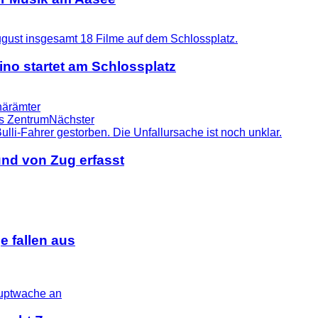
no startet am Schlossplatz
närämter
ns Zentrum
Nächster
nd von Zug erfasst
 fallen aus