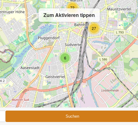
72
Zum Aktivieren tippen
5
27
6
Suchen