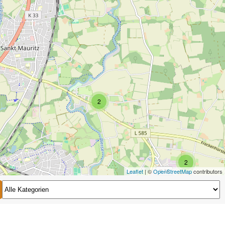
2
2
Leaflet
| ©
OpenStreetMap
contributors
2