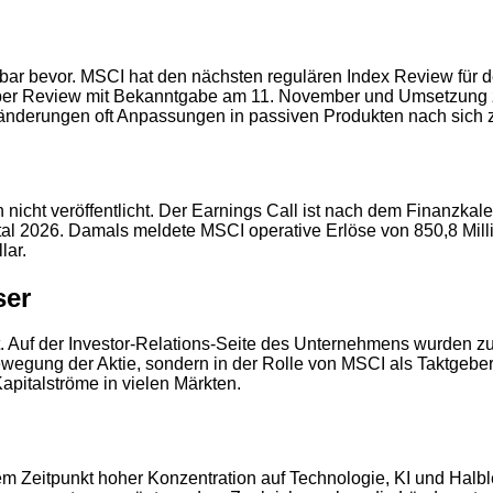
elbar bevor. MSCI hat den nächsten regulären Index Review für
er Review mit Bekanntgabe am 11. November und Umsetzung z
dexänderungen oft Anpassungen in passiven Produkten nach sich 
2
h nicht veröffentlicht. Der Earnings Call ist nach dem Finanzka
artal 2026. Damals meldete MSCI operative Erlöse von 850,8 Mil
lar.
ser
. Auf der Investor-Relations-Seite des Unternehmens wurden zu
bewegung der Aktie, sondern in der Rolle von MSCI als Taktgeb
Kapitalströme in vielen Märkten.
 Zeitpunkt hoher Konzentration auf Technologie, KI und Halblei