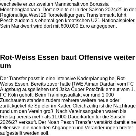
wechselte er zur zweiten Mannschaft von Borussia
Mönchengladbach. Dort erzielte er in der Saison 2024/25 in der
Regionalliga West 29 Torbeteiligungen. Transfermarkt führt
Pesch zudem als ehemaligen kroatischen U21-Nationalspieler.
Sein Marktwert wird dort mit 600.000 Euro angegeben.
Anzeige
Rot-Weiss Essen baut Offensive weiter
um
Der Transfer passt in eine intensive Kaderplanung bei Rot-
Weiss Essen. Bereits zuvor hatte RWE Aiman Dardari vom FC
Augsburg ausgeliehen und Jaka Čuber Potočnik erneut vom 1.
FC Köln geholt. Beim Trainingsauftakt vor rund 1.000
Zuschauern standen zudem mehrere weitere neue oder
zurückgekehrte Spieler im Kader. Gleichzeitig ist die Nachfrage
rund um den Verein groß: Nach Vereinsangaben waren bis
Freitag bereits mehr als 11.000 Dauerkarten für die Saison
2026/27 verkauft. Der Noah Pesch Transfer verstärkt damit eine
Offensive, die nach den Abgängen und Veränderungen breiter
aufgestellt werden soll.