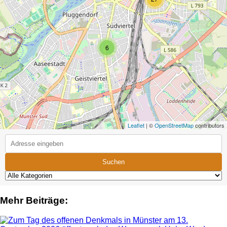
6
Leaflet
| ©
OpenStreetMap
contributors
Suchen
Mehr Beiträge: