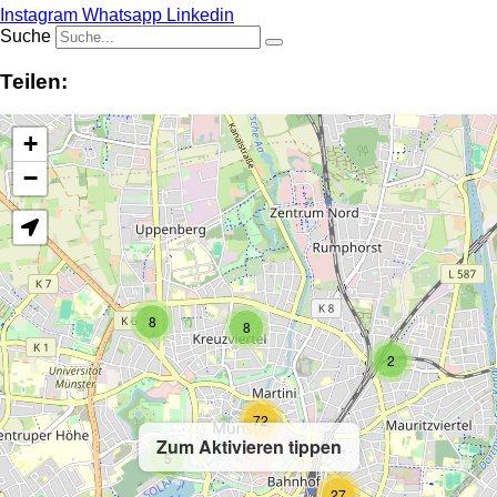
Instagram
Whatsapp
Linkedin
Suche
Teilen:
+
−
8
8
2
72
Zum Aktivieren tippen
5
27