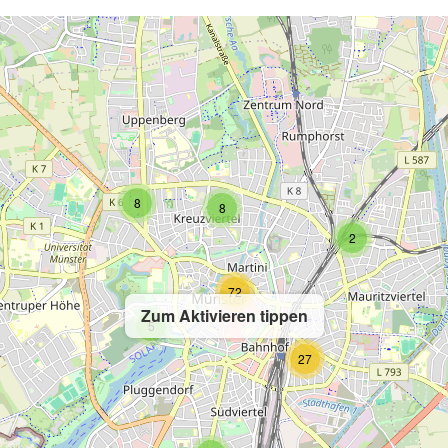
8
8
2
72
Zum Aktivieren tippen
5
27