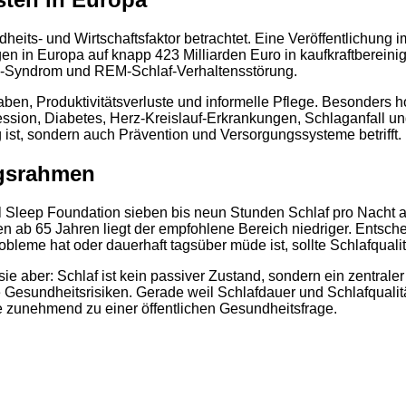
2
its- und Wirtschaftsfaktor betrachtet. Eine Veröffentlichun
ngen in Europa auf knapp 423 Milliarden Euro in kaufkraftberei
gs-Syndrom und REM-Schlaf-Verhaltensstörung.
en, Produktivitätsverluste und informelle Pflege. Besonders h
sion, Diabetes, Herz-Kreislauf-Erkrankungen, Schlaganfall u
 ist, sondern auch Prävention und Versorgungssysteme betrifft.
ngsrahmen
 Sleep Foundation sieben bis neun Stunden Schlaf pro Nacht 
 ab 65 Jahren liegt der empfohlene Bereich niedriger. Entsche
bleme hat oder dauerhaft tagsüber müde ist, sollte Schlafqual
e aber: Schlaf ist kein passiver Zustand, sondern ein zentraler 
Gesundheitsrisiken. Gerade weil Schlafdauer und Schlafqualität
 zunehmend zu einer öffentlichen Gesundheitsfrage.
2
2