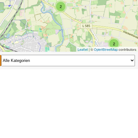
2
2
Leaflet
| ©
OpenStreetMap
contributors
2