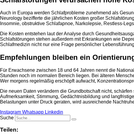
Auch in Europa werden Schlafprobleme zunehmend als Gesundhe
Neurology bezifferte die jährlichen Kosten großer Schlafstöru
Insomnie, obstruktive Schlafapnoe, Narkolepsie, Restless-Le
Die Kosten entstehen laut der Analyse durch Gesundheitsausgab
Schlafstörungen stehen außerdem mit Erkrankungen wie Depres
Schlafmedizin nicht nur eine Frage persönlicher Lebensführung
Empfehlungen bleiben ein Orientieru
Für Erwachsene zwischen 18 und 64 Jahren nennt die National
Stunden noch im normalen Bereich liegen. Bei älteren Menschen
Wer morgens regelmäßig erschöpft aufwacht, Konzentrationspro
Die neuen Daten verändern die Grundbotschaft nicht, schärfen si
Aufmerksamkeit, Stimmung, Gedächtnisbildung und langfristige 
Belastungen unter Druck geraten, wird ausreichende Nachtruhe
Instagram
Whatsapp
Linkedin
Suche
Teilen: