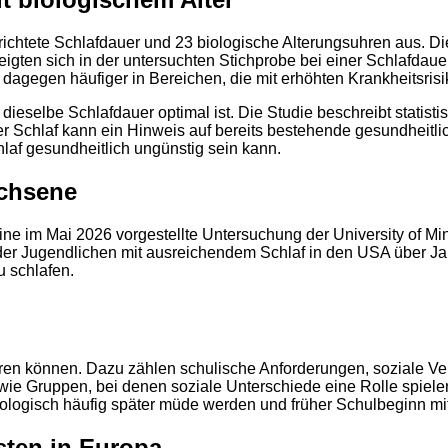
berichtete Schlafdauer und 23 biologische Alterungsuhren aus. 
igten sich in der untersuchten Stichprobe bei einer Schlafdau
dagegen häufiger in Bereichen, die mit erhöhten Krankheitsris
 dieselbe Schlafdauer optimal ist. Die Studie beschreibt stat
r Schlaf kann ein Hinweis auf bereits bestehende gesundheitli
laf gesundheitlich ungünstig sein kann.
achsene
ine im Mai 2026 vorgestellte Untersuchung der University of M
 der Jugendlichen mit ausreichendem Schlaf in den USA über Ja
u schlafen.
en können. Dazu zählen schulische Anforderungen, soziale Verp
wie Gruppen, bei denen soziale Unterschiede eine Rolle spiele
ologisch häufig später müde werden und früher Schulbeginn mit
sten in Europa