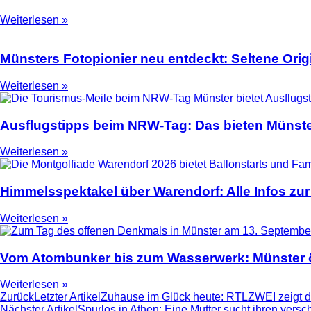
Weiterlesen »
Münsters Fotopionier neu entdeckt: Seltene Ori
Weiterlesen »
Ausflugstipps beim NRW-Tag: Das bieten Münste
Weiterlesen »
Himmelsspektakel über Warendorf: Alle Infos zur
Weiterlesen »
Vom Atombunker bis zum Wasserwerk: Münster ö
Weiterlesen »
Zurück
Letzter Artikel
Zuhause im Glück heute: RTLZWEI zeigt d
Nächster Artikel
Spurlos in Athen: Eine Mutter sucht ihren ve