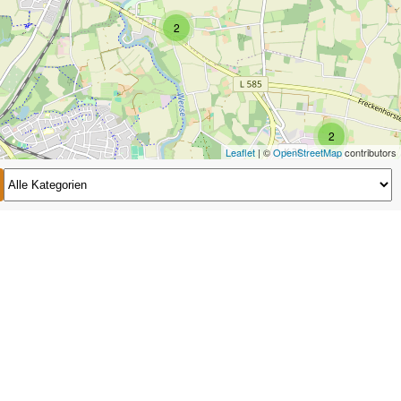
2
2
Leaflet
| ©
OpenStreetMap
contributors
2