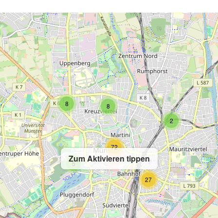
8
8
2
72
Zum Aktivieren tippen
5
27