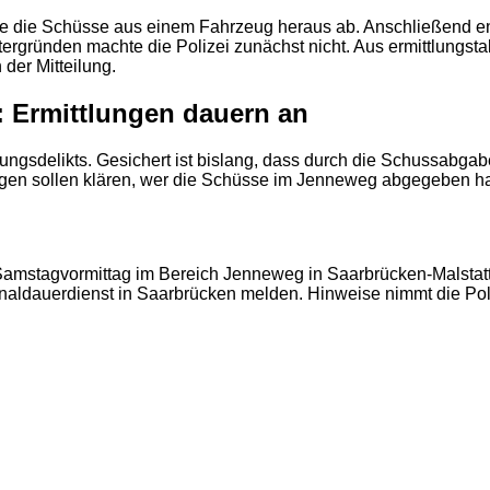
2
e die Schüsse aus einem Fahrzeug heraus ab. Anschließend ent
gründen machte die Polizei zunächst nicht. Aus ermittlungsta
der Mitteilung.
: Ermittlungen dauern an
tungsdelikts. Gesichert ist bislang, dass durch die Schussabga
gen sollen klären, wer die Schüsse im Jenneweg abgegeben hat
am Samstagvormittag im Bereich Jenneweg in Saarbrücken-Malst
inaldauerdienst in Saarbrücken melden. Hinweise nimmt die Po
.
2
2