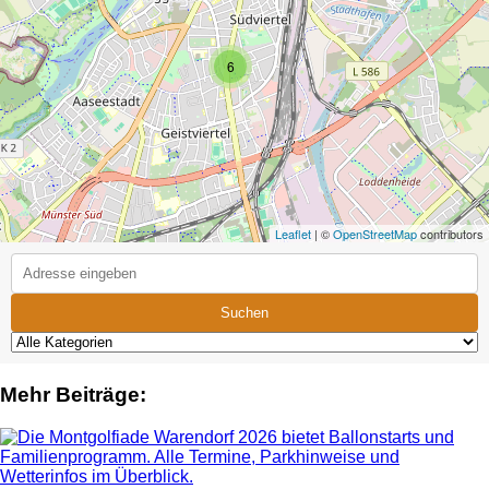
6
Leaflet
| ©
OpenStreetMap
contributors
Suchen
Mehr Beiträge: