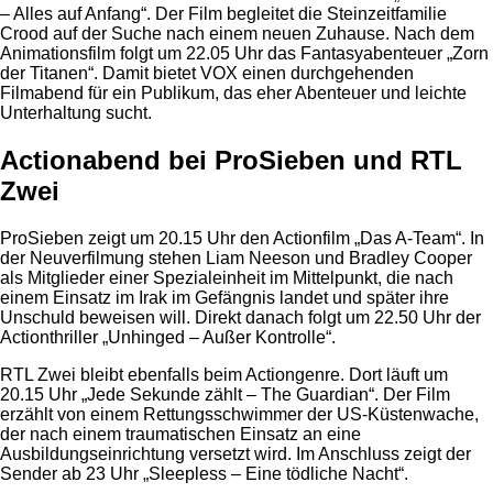
– Alles auf Anfang“. Der Film begleitet die Steinzeitfamilie
Crood auf der Suche nach einem neuen Zuhause. Nach dem
Animationsfilm folgt um 22.05 Uhr das Fantasyabenteuer „Zorn
der Titanen“. Damit bietet VOX einen durchgehenden
Filmabend für ein Publikum, das eher Abenteuer und leichte
Unterhaltung sucht.
Actionabend bei ProSieben und RTL
Zwei
ProSieben zeigt um 20.15 Uhr den Actionfilm „Das A-Team“. In
der Neuverfilmung stehen Liam Neeson und Bradley Cooper
als Mitglieder einer Spezialeinheit im Mittelpunkt, die nach
einem Einsatz im Irak im Gefängnis landet und später ihre
Unschuld beweisen will. Direkt danach folgt um 22.50 Uhr der
Actionthriller „Unhinged – Außer Kontrolle“.
RTL Zwei bleibt ebenfalls beim Actiongenre. Dort läuft um
20.15 Uhr „Jede Sekunde zählt – The Guardian“. Der Film
erzählt von einem Rettungsschwimmer der US-Küstenwache,
der nach einem traumatischen Einsatz an eine
Ausbildungseinrichtung versetzt wird. Im Anschluss zeigt der
Sender ab 23 Uhr „Sleepless – Eine tödliche Nacht“.