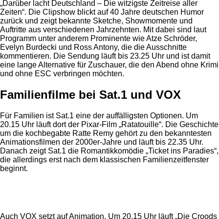
„Darüber lacht Deutschland – Die witzigste Zeitreise aller
Zeiten“. Die Clipshow blickt auf 40 Jahre deutschen Humor
zurück und zeigt bekannte Sketche, Showmomente und
Auftritte aus verschiedenen Jahrzehnten. Mit dabei sind laut
Programm unter anderem Prominente wie Atze Schröder,
Evelyn Burdecki und Ross Antony, die die Ausschnitte
kommentieren. Die Sendung läuft bis 23.25 Uhr und ist damit
eine lange Alternative für Zuschauer, die den Abend ohne Krimi
und ohne ESC verbringen möchten.
Familienfilme bei Sat.1 und VOX
Für Familien ist Sat.1 eine der auffälligsten Optionen. Um
20.15 Uhr läuft dort der Pixar-Film „Ratatouille“. Die Geschichte
um die kochbegabte Ratte Remy gehört zu den bekanntesten
Animationsfilmen der 2000er-Jahre und läuft bis 22.35 Uhr.
Danach zeigt Sat.1 die Romantikkomödie „Ticket ins Paradies“,
die allerdings erst nach dem klassischen Familienzeitfenster
beginnt.
Anzeige
Auch VOX setzt auf Animation. Um 20.15 Uhr läuft „Die Croods