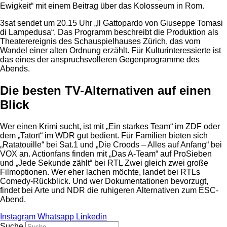
Ewigkeit“ mit einem Beitrag über das Kolosseum in Rom.
3sat sendet um 20.15 Uhr „Il Gattopardo von Giuseppe Tomasi
di Lampedusa“. Das Programm beschreibt die Produktion als
Theaterereignis des Schauspielhauses Zürich, das vom
Wandel einer alten Ordnung erzählt. Für Kulturinteressierte ist
das eines der anspruchsvolleren Gegenprogramme des
Abends.
Die besten TV-Alternativen auf einen
Blick
Wer einen Krimi sucht, ist mit „Ein starkes Team“ im ZDF oder
dem „Tatort“ im WDR gut bedient. Für Familien bieten sich
„Ratatouille“ bei Sat.1 und „Die Croods – Alles auf Anfang“ bei
VOX an. Actionfans finden mit „Das A-Team“ auf ProSieben
und „Jede Sekunde zählt“ bei RTL Zwei gleich zwei große
Filmoptionen. Wer eher lachen möchte, landet bei RTLs
Comedy-Rückblick. Und wer Dokumentationen bevorzugt,
findet bei Arte und NDR die ruhigeren Alternativen zum ESC-
Abend.
Instagram
Whatsapp
Linkedin
Suche