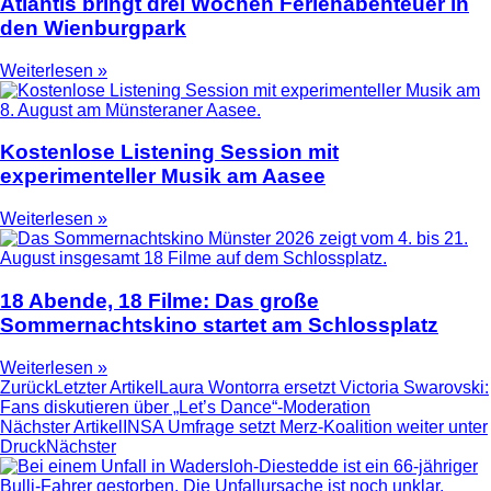
Atlantis bringt drei Wochen Ferienabenteuer in
den Wienburgpark
Weiterlesen »
Kostenlose Listening Session mit
experimenteller Musik am Aasee
Weiterlesen »
18 Abende, 18 Filme: Das große
Sommernachtskino startet am Schlossplatz
Weiterlesen »
Zurück
Letzter Artikel
Laura Wontorra ersetzt Victoria Swarovski:
Fans diskutieren über „Let’s Dance“-Moderation
Nächster Artikel
INSA Umfrage setzt Merz-Koalition weiter unter
Druck
Nächster