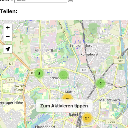
Teilen:
+
−
8
8
2
72
Zum Aktivieren tippen
5
27