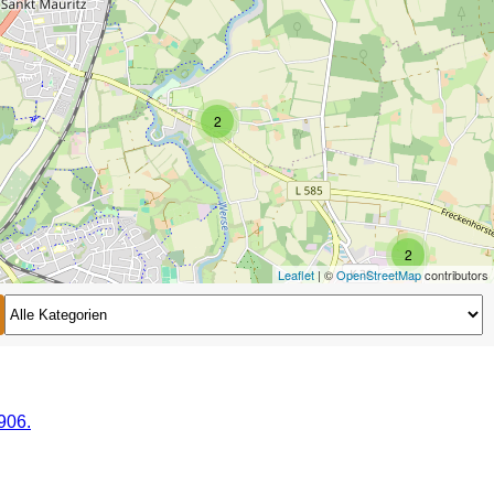
2
2
Leaflet
| ©
OpenStreetMap
contributors
2