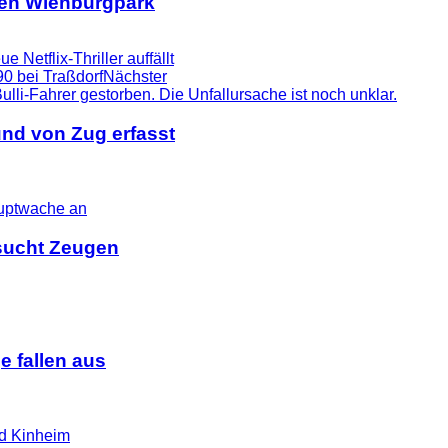
 den Wienburgpark
Netflix-Thriller auffällt
90 bei Traßdorf
Nächster
nd von Zug erfasst
i sucht Zeugen
 fallen aus