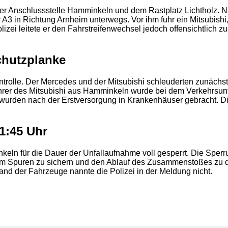
der Anschlussstelle Hamminkeln und dem Rastplatz Lichtholz. N
A3 in Richtung Arnheim unterwegs. Vor ihm fuhr ein Mitsubishi,
izei leitete er den Fahrstreifenwechsel jedoch offensichtlich z
2
chutzplanke
rolle. Der Mercedes und der Mitsubishi schleuderten zunächs
hrer des Mitsubishi aus Hamminkeln wurde bei dem Verkehrsunfa
r wurden nach der Erstversorgung in Krankenhäuser gebracht. D
1:45 Uhr
eln für die Dauer der Unfallaufnahme voll gesperrt. Die Sper
, um Spuren zu sichern und den Ablauf des Zusammenstoßes zu
d der Fahrzeuge nannte die Polizei in der Meldung nicht.
2