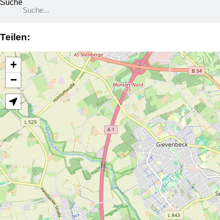
Suche
Teilen:
+
−