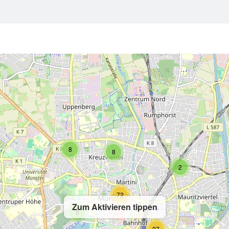
2
8
8
2
72
Zum Aktivieren tippen
5
27