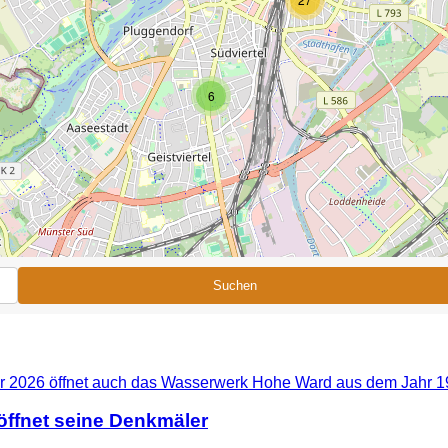
6
Suchen
ffnet seine Denkmäler