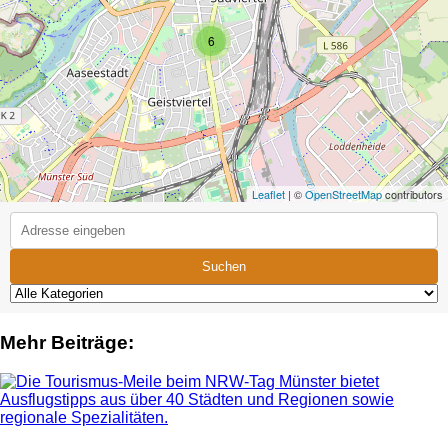
6
Leaflet
| ©
OpenStreetMap
contributors
Suchen
Mehr Beiträge: