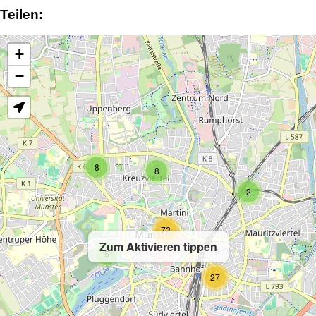
Teilen:
+
−
8
8
2
72
Zum Aktivieren tippen
5
27