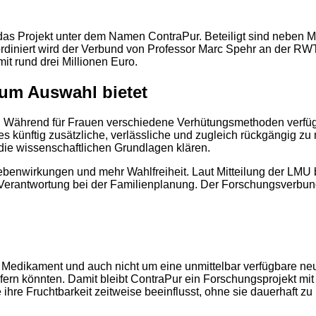
ft das Projekt unter dem Namen ContraPur. Beteiligt sind neb
oordiniert wird der Verbund von Professor Marc Spehr an der 
it rund drei Millionen Euro.
um Auswahl bietet
ht. Während für Frauen verschiedene Verhütungsmethoden verfügb
s künftig zusätzliche, verlässliche und zugleich rückgängig z
 die wissenschaftlichen Grundlagen klären.
benwirkungen und mehr Wahlfreiheit. Laut Mitteilung der LMU b
 Verantwortung bei der Familienplanung. Der Forschungsverbund 
tiges Medikament und auch nicht um eine unmittelbar verfügbar
efern könnten. Damit bleibt ContraPur ein Forschungsprojekt mit 
hre Fruchtbarkeit zeitweise beeinflusst, ohne sie dauerhaft zu 