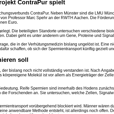
ojekt ContraPur spielt
orschungsverbunds ContraPur. Neben Münster sind die LMU Münc
ojekt von Professor Marc Spehr an der RWTH Aachen. Die Förder
onen Euro.
elegt. Die beteiligten Standorte untersuchen verschiedene bio
n. Dabei geht es unter anderem um Gene, Proteine und Signalwe
rage, die in der Verhütungsmedizin bislang ungelöst ist. Eine n
dafür schaffen, ob sich der Spermientransport künftig gezielt u
ieren soll
, der bislang noch nicht vollständig verstanden ist. Nach Ang
s körpereigene Molekül ist vor allem als Energieträger der Zel
 Bedeutung. Reife Spermien sind innerhalb des Hodens zunächs
 die Forschenden an. Sie untersuchen, welche Zellen, Signalw
permientransport vorübergehend blockiert wird. Männer wären da
eine anwendbare Methode entsteht, ist allerdings noch offen. De