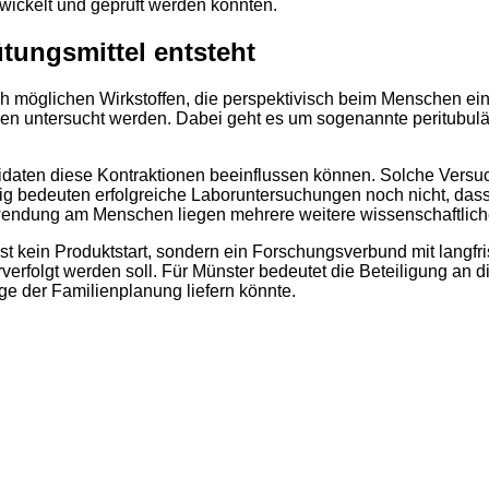
twickelt und geprüft werden könnten.
2
tungsmittel entsteht
ch möglichen Wirkstoffen, die perspektivisch beim Menschen ei
len untersucht werden. Dabei geht es um sogenannte peritubulär
daten diese Kontraktionen beeinflussen können. Solche Versuch
itig bedeuten erfolgreiche Laboruntersuchungen noch nicht, dass
wendung am Menschen liegen mehrere weitere wissenschaftliche
t kein Produktstart, sondern ein Forschungsverbund mit langfri
rverfolgt werden soll. Für Münster bedeutet die Beteiligung an 
age der Familienplanung liefern könnte.
2