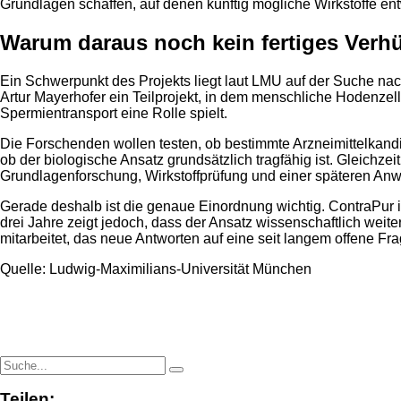
Grundlagen schaffen, auf denen künftig mögliche Wirkstoffe en
Warum daraus noch kein fertiges Verhü
Ein Schwerpunkt des Projekts liegt laut LMU auf der Suche na
Artur Mayerhofer ein Teilprojekt, in dem menschliche Hodenzel
Spermientransport eine Rolle spielt.
Die Forschenden wollen testen, ob bestimmte Arzneimittelkandi
ob der biologische Ansatz grundsätzlich tragfähig ist. Gleichze
Grundlagenforschung, Wirkstoffprüfung und einer späteren An
Gerade deshalb ist die genaue Einordnung wichtig. ContraPur is
drei Jahre zeigt jedoch, dass der Ansatz wissenschaftlich weite
mitarbeitet, das neue Antworten auf eine seit langem offene Fr
Quelle: Ludwig-Maximilians-Universität München
Teilen: