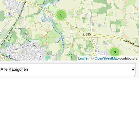
2
2
Leaflet
| ©
OpenStreetMap
contributors
2