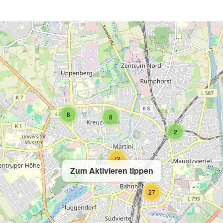
2
8
8
2
72
Zum Aktivieren tippen
5
27