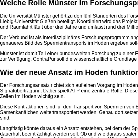
Welche Rolle Münster im Forschungspr
Die Universität Münster gehört zu den fünf Standorten des F
Liebig-Universität Gießen beteiligt. Koordiniert wird das Pr
und Raumfahrt läuft über drei Jahre und umfasst rund drei Milli
Der Verbund ist als interdisziplinäres Forschungsprogramm ang
genaueres Bild des Spermientransports im Hoden ergeben solle
Münster ist damit Teil einer bundesweiten Forschung zu einer F
zur Verfügung. ContraPur soll die wissenschaftliche Grundlage 
Wie der neue Ansatz im Hoden funktion
Der Forschungsansatz richtet sich auf einen Vorgang im Hoden
Signalübertragung. Dabei spielt ATP eine zentrale Rolle. Diese
Zellen im Hoden wichtig sein.
Diese Kontraktionen sind für den Transport von Spermien von
Samenkanälchen weitertransportiert werden. Genau dort setzen
sind.
Langfristig könnte daraus ein Ansatz entstehen, bei dem der S
dauerhaft beeinträchtigt werden soll. Ob und wie daraus später 