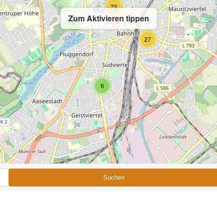
72
Zum Aktivieren tippen
5
27
6
Suchen