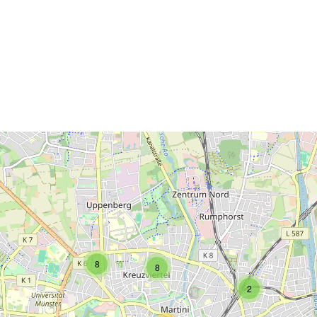
2
2
8
8
2