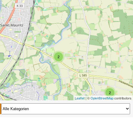
2
2
Leaflet
| ©
OpenStreetMap
contributors
2