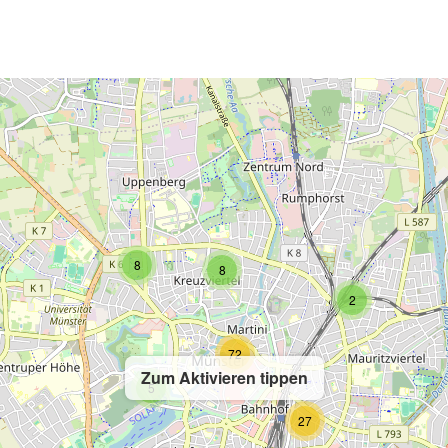
2
8
8
2
72
Zum Aktivieren tippen
5
27