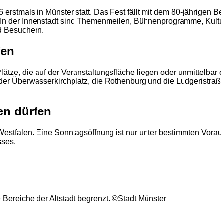
6 erstmals in Münster statt. Das Fest fällt mit dem 80-jährig
. In der Innenstadt sind Themenmeilen, Bühnenprogramme, Kultu
d Besuchern.
2
fen
Plätze, die auf der Veranstaltungsfläche liegen oder unmittelb
der Überwasserkirchplatz, die Rothenburg und die Ludgeristraße
en dürfen
estfalen. Eine Sonntagsöffnung ist nur unter bestimmten Vora
sses.
e Bereiche der Altstadt begrenzt. ©Stadt Münster
2