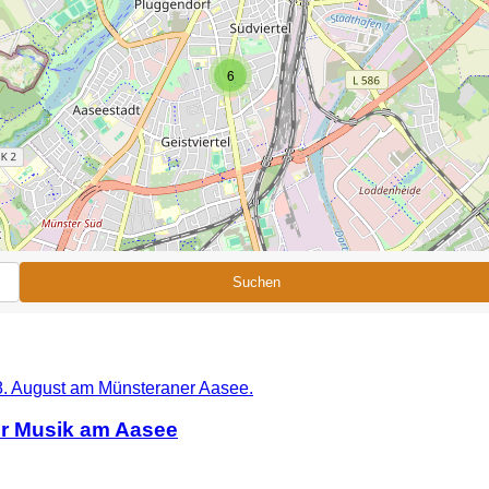
6
Suchen
er Musik am Aasee