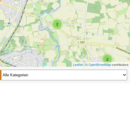
2
2
Leaflet
| ©
OpenStreetMap
contributors
2