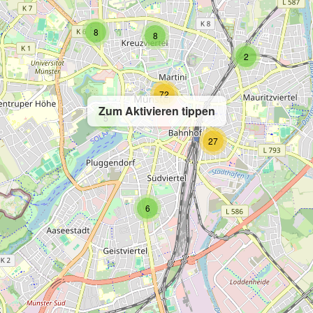
8
8
2
72
Zum Aktivieren tippen
5
27
6