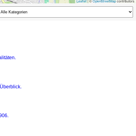
Leaflet
| ©
OpenStreetMap
contributors
2