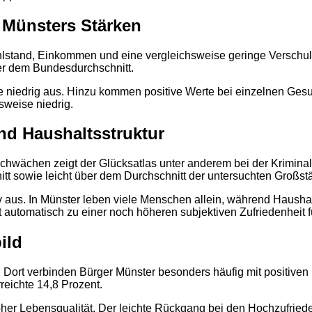
 Münsters Stärken
lstand, Einkommen und eine vergleichsweise geringe Verschuldu
er dem Bundesdurchschnitt.
ise niedrig aus. Hinzu kommen positive Werte bei einzelnen Ges
sweise niedrig.
nd Haushaltsstruktur
 Schwächen zeigt der Glücksatlas unter anderem bei der Kriminal
t sowie leicht über dem Durchschnitt der untersuchten Großstä
 aus. In Münster leben viele Menschen allein, während Haushal
2
t automatisch zu einer noch höheren subjektiven Zufriedenheit f
ild
Dort verbinden Bürger Münster besonders häufig mit positiven 
reichte 14,8 Prozent.
hoher Lebensqualität. Der leichte Rückgang bei den Hochzufriede