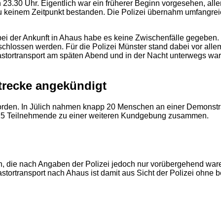
 23.30 Uhr. Eigentlich war ein früherer Beginn vorgesehen, all
2
zu keinem Zeitpunkt bestanden. Die Polizei übernahm umfangre
 bei der Ankunft in Ahaus habe es keine Zwischenfälle gegeben
chlossen werden. Für die Polizei Münster stand dabei vor alle
stortransport am späten Abend und in der Nacht unterwegs war
trecke angekündigt
orden. In Jülich nahmen knapp 20 Menschen an einer Demonstrat
15 Teilnehmende zu einer weiteren Kundgebung zusammen.
 die nach Angaben der Polizei jedoch nur vorübergehend waren. 
Castortransport nach Ahaus ist damit aus Sicht der Polizei ohn
2
2