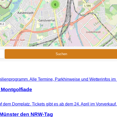
6
Suchen
 Montgolfiade
t Münster den NRW-Tag