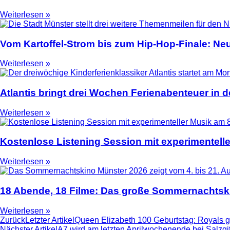
Weiterlesen »
Vom Kartoffel-Strom bis zum Hip-Hop-Finale: N
Weiterlesen »
Atlantis bringt drei Wochen Ferienabenteuer in
Weiterlesen »
Kostenlose Listening Session mit experimentell
Weiterlesen »
18 Abende, 18 Filme: Das große Sommernachtski
Weiterlesen »
Zurück
Letzter Artikel
Queen Elizabeth 100 Geburtstag: Royals 
Nächster Artikel
A7 wird am letzten Aprilwochenende bei Salzgitt