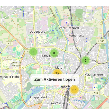
8
8
2
72
Zum Aktivieren tippen
5
27