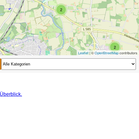
2
2
Leaflet
| ©
OpenStreetMap
contributors
2