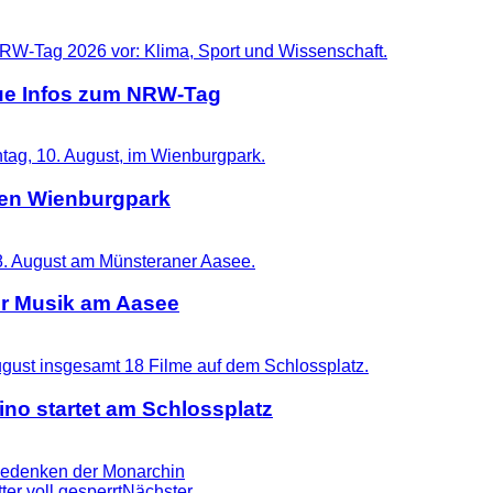
eue Infos zum NRW-Tag
 den Wienburgpark
er Musik am Aasee
no startet am Schlossplatz
gedenken der Monarchin
er voll gesperrt
Nächster