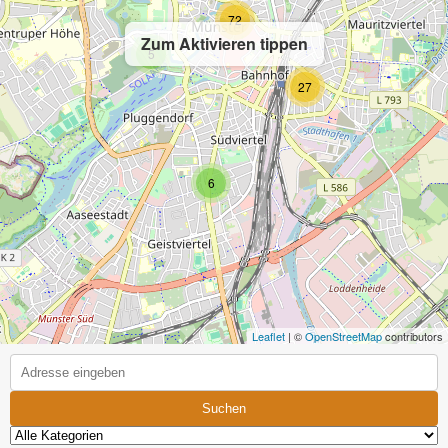
72
Zum Aktivieren tippen
5
27
6
Leaflet
| ©
OpenStreetMap
contributors
Suchen