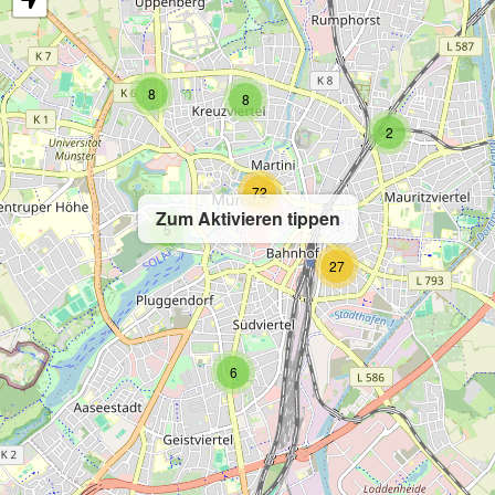
8
8
2
72
Zum Aktivieren tippen
5
27
6