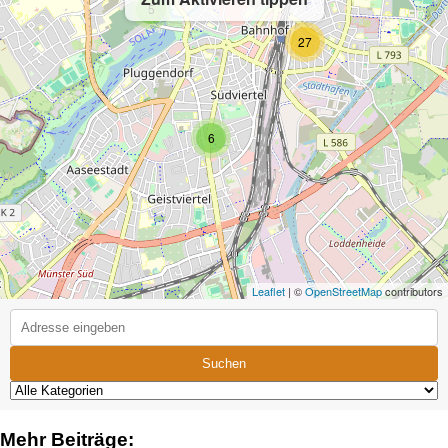
5
27
6
Leaflet
| ©
OpenStreetMap
contributors
Suchen
Mehr Beiträge: