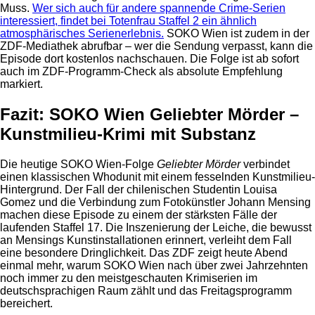
Muss.
Wer sich auch für andere spannende Crime-Serien
interessiert, findet bei Totenfrau Staffel 2 ein ähnlich
atmosphärisches Serienerlebnis.
SOKO Wien ist zudem in der
ZDF-Mediathek abrufbar – wer die Sendung verpasst, kann die
Episode dort kostenlos nachschauen. Die Folge ist ab sofort
auch im ZDF-Programm-Check als absolute Empfehlung
markiert.
Fazit: SOKO Wien Geliebter Mörder –
Kunstmilieu-Krimi mit Substanz
Die heutige SOKO Wien-Folge
Geliebter Mörder
verbindet
einen klassischen Whodunit mit einem fesselnden Kunstmilieu-
Hintergrund. Der Fall der chilenischen Studentin Louisa
Gomez und die Verbindung zum Fotokünstler Johann Mensing
machen diese Episode zu einem der stärksten Fälle der
laufenden Staffel 17. Die Inszenierung der Leiche, die bewusst
an Mensings Kunstinstallationen erinnert, verleiht dem Fall
eine besondere Dringlichkeit. Das ZDF zeigt heute Abend
einmal mehr, warum SOKO Wien nach über zwei Jahrzehnten
noch immer zu den meistgeschauten Krimiserien im
deutschsprachigen Raum zählt und das Freitagsprogramm
bereichert.