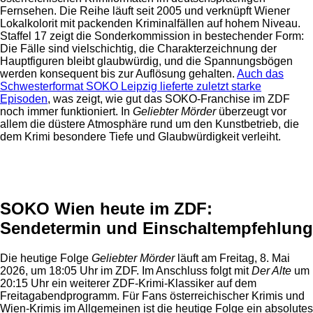
Fernsehen. Die Reihe läuft seit 2005 und verknüpft Wiener
Lokalkolorit mit packenden Kriminalfällen auf hohem Niveau.
Staffel 17 zeigt die Sonderkommission in bestechender Form:
Die Fälle sind vielschichtig, die Charakterzeichnung der
Hauptfiguren bleibt glaubwürdig, und die Spannungsbögen
werden konsequent bis zur Auflösung gehalten.
Auch das
Schwesterformat SOKO Leipzig lieferte zuletzt starke
Episoden
, was zeigt, wie gut das SOKO-Franchise im ZDF
noch immer funktioniert. In
Geliebter Mörder
überzeugt vor
allem die düstere Atmosphäre rund um den Kunstbetrieb, die
dem Krimi besondere Tiefe und Glaubwürdigkeit verleiht.
Anzeige
SOKO Wien heute im ZDF:
Sendetermin und Einschaltempfehlung
Die heutige Folge
Geliebter Mörder
läuft am Freitag, 8. Mai
2026, um 18:05 Uhr im ZDF. Im Anschluss folgt mit
Der Alte
um
20:15 Uhr ein weiterer ZDF-Krimi-Klassiker auf dem
Freitagabendprogramm. Für Fans österreichischer Krimis und
Wien-Krimis im Allgemeinen ist die heutige Folge ein absolutes