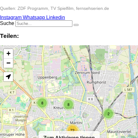
Quellen: ZDF Programm, TV Spielfilm, fernsehserien.de
Instagram
Whatsapp
Linkedin
Suche
Teilen:
+
−
8
8
2
72
Zum Aktivieren tippen