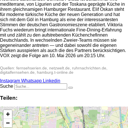
mediterrane, von Ligurien und der Toskana geprägte Küche in
ihrem gleichnamigen Hamburger Restaurant. Elif Oskan steht
für moderne türkische Küche der neuen Generation und hat
sich mit dem Göl in Hamburg als eine der interessantesten
Stimmen der deutschen Gastronomieszene etabliert. Viktoria
Fuchs wiederum bringt internationale Fine-Dining-Erfahrung
mit und zählt zu den aufstrebenden Küchenchefinnen
Deutschlands. In wechselnden Zweier-Teams müssen sie
gegeneinander antreten — und dabei sowohl die eigenen
Stärken ausspielen als auch die des Partners berücksichtigen.
VOX zeigt die Folge am 10. Mai 2026 um 20:15 Uhr.
Quellen: fernsehserien.de, netzwelt.de, ruhrnachrichten.de,
digitalfernsehen.de, hamburg.t-online.de
Instagram
Whatsapp
Linkedin
Suche
Teilen:
+
−