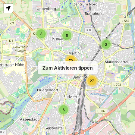
8
8
2
72
Zum Aktivieren tippen
5
27
6