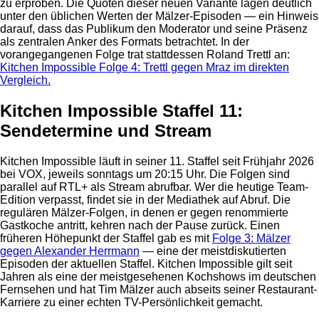
zu erproben. Die Quoten dieser neuen Variante lagen deutlich
unter den üblichen Werten der Mälzer-Episoden — ein Hinweis
darauf, dass das Publikum den Moderator und seine Präsenz
als zentralen Anker des Formats betrachtet. In der
vorangegangenen Folge trat stattdessen Roland Trettl an:
Kitchen Impossible Folge 4: Trettl gegen Mraz im direkten
Vergleich.
Kitchen Impossible Staffel 11:
Sendetermine und Stream
Kitchen Impossible läuft in seiner 11. Staffel seit Frühjahr 2026
bei VOX, jeweils sonntags um 20:15 Uhr. Die Folgen sind
parallel auf RTL+ als Stream abrufbar. Wer die heutige Team-
Edition verpasst, findet sie in der Mediathek auf Abruf. Die
regulären Mälzer-Folgen, in denen er gegen renommierte
Gastkoche antritt, kehren nach der Pause zurück. Einen
früheren Höhepunkt der Staffel gab es mit
Folge 3: Mälzer
gegen Alexander Herrmann
— eine der meistdiskutierten
Episoden der aktuellen Staffel. Kitchen Impossible gilt seit
Jahren als eine der meistgesehenen Kochshows im deutschen
Fernsehen und hat Tim Mälzer auch abseits seiner Restaurant-
Karriere zu einer echten TV-Persönlichkeit gemacht.