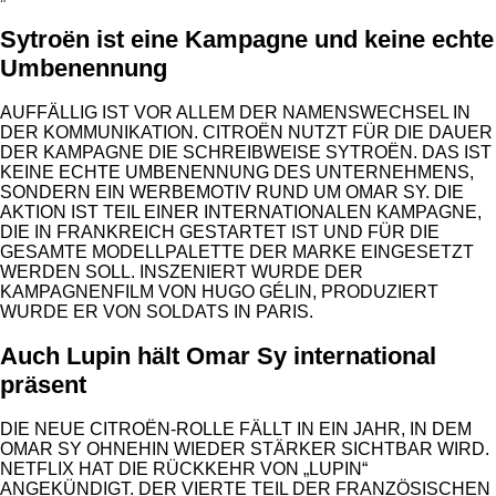
Sytroën ist eine Kampagne und keine echte
Umbenennung
AUFFÄLLIG IST VOR ALLEM DER NAMENSWECHSEL IN
DER KOMMUNIKATION. CITROËN NUTZT FÜR DIE DAUER
DER KAMPAGNE DIE SCHREIBWEISE SYTROËN. DAS IST
KEINE ECHTE UMBENENNUNG DES UNTERNEHMENS,
SONDERN EIN WERBEMOTIV RUND UM OMAR SY. DIE
AKTION IST TEIL EINER INTERNATIONALEN KAMPAGNE,
DIE IN FRANKREICH GESTARTET IST UND FÜR DIE
GESAMTE MODELLPALETTE DER MARKE EINGESETZT
WERDEN SOLL. INSZENIERT WURDE DER
KAMPAGNENFILM VON HUGO GÉLIN, PRODUZIERT
WURDE ER VON SOLDATS IN PARIS.
Auch Lupin hält Omar Sy international
präsent
DIE NEUE CITROËN-ROLLE FÄLLT IN EIN JAHR, IN DEM
OMAR SY OHNEHIN WIEDER STÄRKER SICHTBAR WIRD.
NETFLIX HAT DIE RÜCKKEHR VON „LUPIN“
ANGEKÜNDIGT. DER VIERTE TEIL DER FRANZÖSISCHEN