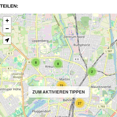
TEILEN:
+
−
8
8
2
72
ZUM AKTIVIEREN TIPPEN
5
27