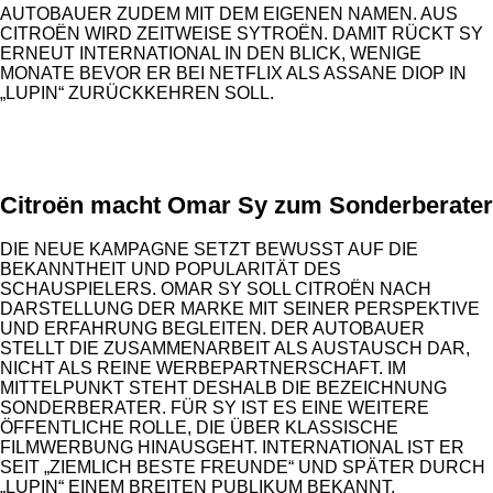
AUTOBAUER ZUDEM MIT DEM EIGENEN NAMEN. AUS
CITROËN WIRD ZEITWEISE SYTROËN. DAMIT RÜCKT SY
ERNEUT INTERNATIONAL IN DEN BLICK, WENIGE
MONATE BEVOR ER BEI NETFLIX ALS ASSANE DIOP IN
„LUPIN“ ZURÜCKKEHREN SOLL.
ANZEIGE
Citroën macht Omar Sy zum Sonderberater
DIE NEUE KAMPAGNE SETZT BEWUSST AUF DIE
BEKANNTHEIT UND POPULARITÄT DES
SCHAUSPIELERS. OMAR SY SOLL CITROËN NACH
DARSTELLUNG DER MARKE MIT SEINER PERSPEKTIVE
UND ERFAHRUNG BEGLEITEN. DER AUTOBAUER
STELLT DIE ZUSAMMENARBEIT ALS AUSTAUSCH DAR,
NICHT ALS REINE WERBEPARTNERSCHAFT. IM
MITTELPUNKT STEHT DESHALB DIE BEZEICHNUNG
SONDERBERATER. FÜR SY IST ES EINE WEITERE
ÖFFENTLICHE ROLLE, DIE ÜBER KLASSISCHE
FILMWERBUNG HINAUSGEHT. INTERNATIONAL IST ER
SEIT „ZIEMLICH BESTE FREUNDE“ UND SPÄTER DURCH
„LUPIN“ EINEM BREITEN PUBLIKUM BEKANNT.