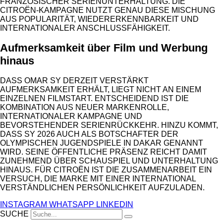
FRANZÖSISCHER SERIENUNTERHALTUNG. DIE
CITROËN-KAMPAGNE NUTZT GENAU DIESE MISCHUNG
AUS POPULARITÄT, WIEDERERKENNBARKEIT UND
INTERNATIONALER ANSCHLUSSFÄHIGKEIT.
Aufmerksamkeit über Film und Werbung
hinaus
DASS OMAR SY DERZEIT VERSTÄRKT
AUFMERKSAMKEIT ERHÄLT, LIEGT NICHT AN EINEM
EINZELNEN FILMSTART. ENTSCHEIDEND IST DIE
KOMBINATION AUS NEUER MARKENROLLE,
INTERNATIONALER KAMPAGNE UND
BEVORSTEHENDER SERIENRÜCKKEHR. HINZU KOMMT,
DASS SY 2026 AUCH ALS BOTSCHAFTER DER
OLYMPISCHEN JUGENDSPIELE IN DAKAR GENANNT
WIRD. SEINE ÖFFENTLICHE PRÄSENZ REICHT DAMIT
ZUNEHMEND ÜBER SCHAUSPIEL UND UNTERHALTUNG
HINAUS. FÜR CITROËN IST DIE ZUSAMMENARBEIT EIN
VERSUCH, DIE MARKE MIT EINER INTERNATIONAL
VERSTÄNDLICHEN PERSÖNLICHKEIT AUFZULADEN.
INSTAGRAM
WHATSAPP
LINKEDIN
SUCHE